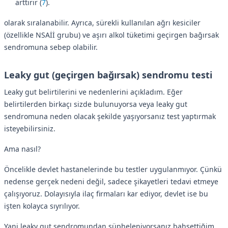
arttırır (
7
).
olarak sıralanabilir. Ayrıca, sürekli kullanılan ağrı kesiciler
(özellikle NSAİİ grubu) ve aşırı alkol tüketimi geçirgen bağırsak
sendromuna sebep olabilir.
Leaky gut (geçirgen bağırsak) sendromu testi
Leaky gut belirtilerini ve nedenlerini açıkladım. Eğer
belirtilerden birkaçı sizde bulunuyorsa veya leaky gut
sendromuna neden olacak şekilde yaşıyorsanız test yaptırmak
isteyebilirsiniz.
Ama nasıl?
Öncelikle devlet hastanelerinde bu testler uygulanmıyor. Çünkü
nedense gerçek nedeni değil, sadece şikayetleri tedavi etmeye
çalışıyoruz. Dolayısıyla ilaç firmaları kar ediyor, devlet ise bu
işten kolayca sıyrılıyor.
Yani leaky gut sendromundan şüpheleniyorsanız bahsettiğim