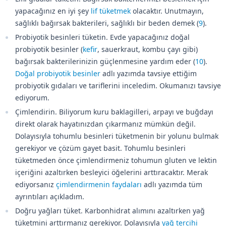
yapacağınız en iyi şey
lif tüketmek
olacaktır. Unutmayın,
sağlıklı bağırsak bakterileri, sağlıklı bir beden demek (
9
).
Probiyotik besinleri tüketin. Evde yapacağınız doğal
probiyotik besinler (
kefir
, sauerkraut, kombu çayı gibi)
bağırsak bakterilerinizin güçlenmesine yardım eder (
10
).
Doğal probiyotik besinler
adlı yazımda tavsiye ettiğim
probiyotik gıdaları ve tariflerini inceledim. Okumanızı tavsiye
ediyorum.
Çimlendirin. Biliyorum kuru baklagilleri, arpayı ve buğdayı
direkt olarak hayatınızdan çıkarmanız mümkün değil.
Dolayısıyla tohumlu besinleri tüketmenin bir yolunu bulmak
gerekiyor ve çözüm gayet basit. Tohumlu besinleri
tüketmeden önce çimlendirmeniz tohumun gluten ve lektin
içeriğini azaltırken besleyici öğelerini arttıracaktır. Merak
ediyorsanız
çimlendirmenin faydaları
adlı yazımda tüm
ayrıntıları açıkladım.
Doğru yağları tüket. Karbonhidrat alımını azaltırken yağ
tüketmini arttırmanız gerekiyor. Dolayısıyla
yağ tercihi