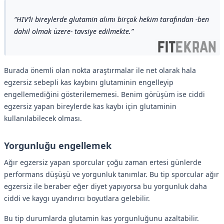
HIV’li bireylerde glutamin alımı birçok hekim tarafından -ben
dahil olmak üzere- tavsiye edilmekte.
Burada önemli olan nokta araştırmalar ile net olarak hala
egzersiz sebepli kas kaybını glutaminin engelleyip
engellemediğini gösterilememesi. Benim görüşüm ise ciddi
egzersiz yapan bireylerde kas kaybı için glutaminin
kullanılabilecek olması.
Yorgunluğu engellemek
Ağır egzersiz yapan sporcular çoğu zaman ertesi günlerde
performans düşüşü ve yorgunluk tanımlar. Bu tip sporcular ağır
egzersiz ile beraber eğer diyet yapıyorsa bu yorgunluk daha
ciddi ve kaygı uyandırıcı boyutlara gelebilir.
Bu tip durumlarda glutamin kas yorgunluğunu azaltabilir.