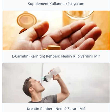
Supplement Kullanmak İstiyorum
L-Carnitin (Karnitin) Rehberi: Nedir? Kilo Verdirir Mi?
Kreatin Rehberi: Nedir? Zararlı Mı?