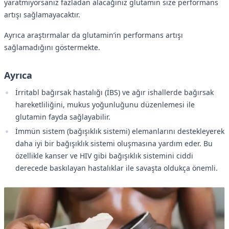
yaratmıyorsanız fazladan alacağınız glutamin size performans
artışı sağlamayacaktır.
Ayrıca araştırmalar da glutamin’in performans artışı
sağlamadığını göstermekte.
Ayrıca
İrritabl bağırsak hastalığı (İBS) ve ağır ishallerde bağırsak
hareketliliğini, mukus yoğunluğunu düzenlemesi ile
glutamin fayda sağlayabilir.
İmmün sistem (bağışıklık sistemi) elemanlarını destekleyerek
daha iyi bir bağışıklık sistemi oluşmasına yardım eder. Bu
özellikle kanser ve HIV gibi bağışıklık sistemini ciddi
derecede baskılayan hastalıklar ile savaşta oldukça önemli.