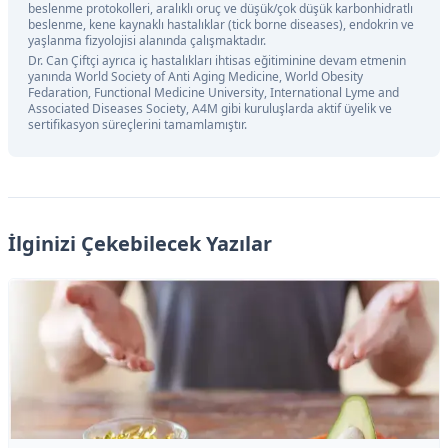
beslenme protokolleri, aralıklı oruç ve düşük/çok düşük karbonhidratlı
beslenme, kene kaynaklı hastalıklar (tick borne diseases), endokrin ve
yaşlanma fizyolojisi alanında çalışmaktadır.
Dr. Can Çiftçi ayrıca iç hastalıkları ihtisas eğitiminine devam etmenin
yanında World Society of Anti Aging Medicine, World Obesity
Fedaration, Functional Medicine University, International Lyme and
Associated Diseases Society, A4M gibi kuruluşlarda aktif üyelik ve
sertifikasyon süreçlerini tamamlamıştır.
İlginizi Çekebilecek Yazılar