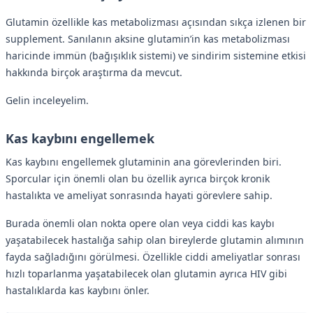
Glutamin özellikle kas metabolizması açısından sıkça izlenen bir
supplement. Sanılanın aksine glutamin’in kas metabolizması
haricinde immün (bağışıklık sistemi) ve sindirim sistemine etkisi
hakkında birçok araştırma da mevcut.
Gelin inceleyelim.
Kas kaybını engellemek
Kas kaybını engellemek glutaminin ana görevlerinden biri.
Sporcular için önemli olan bu özellik ayrıca birçok kronik
hastalıkta ve ameliyat sonrasında hayati görevlere sahip.
Burada önemli olan nokta opere olan veya ciddi kas kaybı
yaşatabilecek hastalığa sahip olan bireylerde glutamin alımının
fayda sağladığını görülmesi. Özellikle ciddi ameliyatlar sonrası
hızlı toparlanma yaşatabilecek olan glutamin ayrıca HIV gibi
hastalıklarda kas kaybını önler.