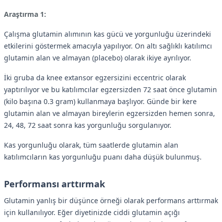
Araştırma 1:
Çalışma glutamin alımının kas gücü ve yorgunluğu üzerindeki
etkilerini göstermek amacıyla yapılıyor. On altı sağlıklı katılımcı
glutamin alan ve almayan (placebo) olarak ikiye ayrılıyor.
İki gruba da knee extansor egzersizini eccentric olarak
yaptırılıyor ve bu katılımcılar egzersizden 72 saat önce glutamin
(kilo başına 0.3 gram) kullanmaya başlıyor. Günde bir kere
glutamin alan ve almayan bireylerin egzersizden hemen sonra,
24, 48, 72 saat sonra kas yorgunluğu sorgulanıyor.
Kas yorgunluğu olarak, tüm saatlerde glutamin alan
katılımcıların kas yorgunluğu puanı daha düşük bulunmuş.
Performansı arttırmak
Glutamin yanlış bir düşünce örneği olarak performans arttırmak
için kullanılıyor. Eğer diyetinizde ciddi glutamin açığı