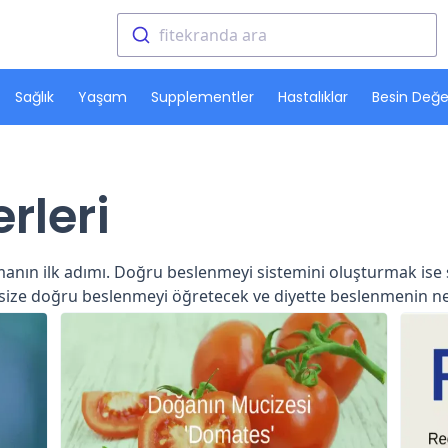
fitekranda ara
Sağlık
Yaşam
Supplementler
Hastalıklar
Besin Değer
rleri
anın ilk adımı. Doğru beslenmeyi sistemini oluşturmak ise 
r size doğru beslenmeyi öğretecek ve diyette beslenmenin 