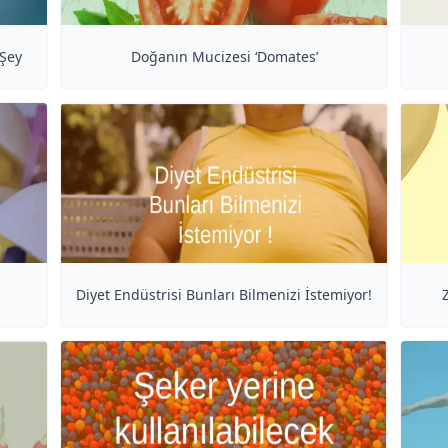
 Şey
Doğanın Mucizesi ‘Domates’
Diyet Endüstrisi Bunları Bilmenizi İstemiyor!