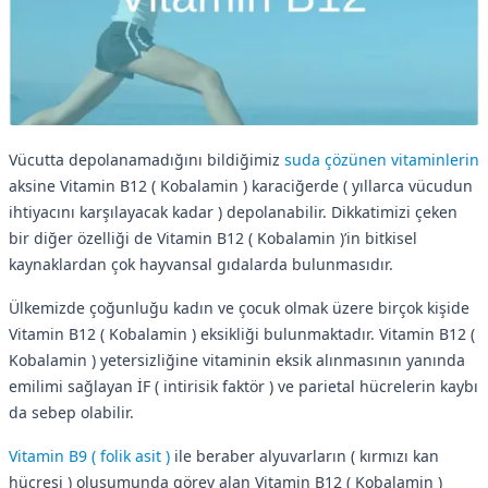
Vücutta depolanamadığını bildiğimiz
suda çözünen vitaminlerin
aksine Vitamin B12 ( Kobalamin ) karaciğerde ( yıllarca vücudun
ihtiyacını karşılayacak kadar ) depolanabilir. Dikkatimizi çeken
bir diğer özelliği de Vitamin B12 ( Kobalamin )’in bitkisel
kaynaklardan çok hayvansal gıdalarda bulunmasıdır.
Ülkemizde çoğunluğu kadın ve çocuk olmak üzere birçok kişide
Vitamin B12 ( Kobalamin ) eksikliği bulunmaktadır. Vitamin B12 (
Kobalamin ) yetersizliğine vitaminin eksik alınmasının yanında
emilimi sağlayan İF ( intirisik faktör ) ve parietal hücrelerin kaybı
da sebep olabilir.
Vitamin B9 ( folik asit )
ile beraber alyuvarların ( kırmızı kan
hücresi ) oluşumunda görev alan Vitamin B12 ( Kobalamin )