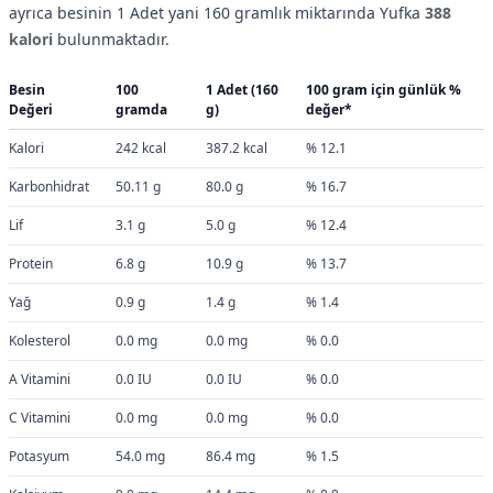
ayrıca besinin 1 Adet yani 160 gramlık miktarında Yufka
388
kalori
bulunmaktadır.
Besin
100
1 Adet (160
100 gram için günlük %
Değeri
gramda
g)
değer*
Kalori
242 kcal
387.2 kcal
% 12.1
Karbonhidrat
50.11 g
80.0 g
% 16.7
Lif
3.1 g
5.0 g
% 12.4
Protein
6.8 g
10.9 g
% 13.7
Yağ
0.9 g
1.4 g
% 1.4
Kolesterol
0.0 mg
0.0 mg
% 0.0
A Vitamini
0.0 IU
0.0 IU
% 0.0
C Vitamini
0.0 mg
0.0 mg
% 0.0
Potasyum
54.0 mg
86.4 mg
% 1.5