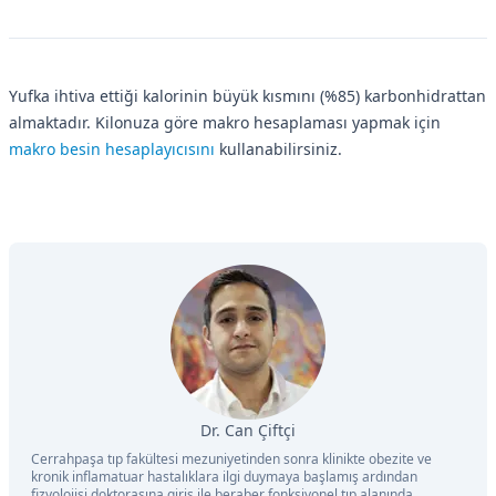
Yufka ihtiva ettiği kalorinin büyük kısmını (%85) karbonhidrattan
almaktadır. Kilonuza göre makro hesaplaması yapmak için
makro besin hesaplayıcısını
kullanabilirsiniz.
Dr. Can Çiftçi
Cerrahpaşa tıp fakültesi mezuniyetinden sonra klinikte obezite ve
kronik inflamatuar hastalıklara ilgi duymaya başlamış ardından
fizyolojisi doktorasına giriş ile beraber fonksiyonel tıp alanında