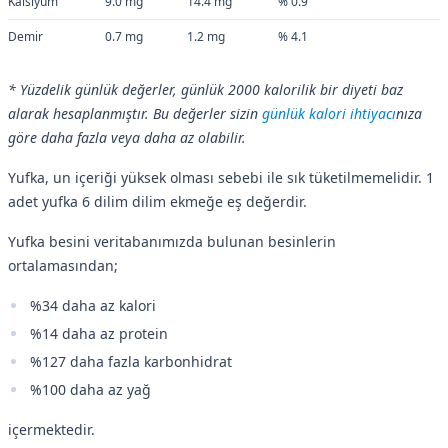
Kalsiyum
9.0 mg
14.4 mg
% 0.9
Demir
0.7 mg
1.2 mg
% 4.1
* Yüzdelik günlük değerler, günlük 2000 kalorilik bir diyeti baz
alarak hesaplanmıştır. Bu değerler sizin
günlük kalori ihtiyacı
nıza
göre daha fazla veya daha az olabilir.
Yufka, un içeriği yüksek olması sebebi ile sık tüketilmemelidir. 1
adet yufka 6 dilim dilim ekmeğe eş değerdir.
Yufka besini veritabanımızda bulunan besinlerin
ortalamasından;
%34 daha az kalori
%14 daha az protein
%127 daha fazla karbonhidrat
%100 daha az yağ
içermektedir.