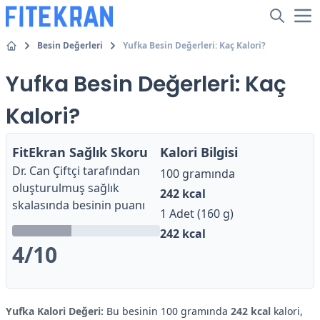
Besin Değerleri
Yufka Besin Değerleri: Kaç Kalori?
Yufka Besin Değerleri: Kaç
Kalori?
FitEkran Sağlık Skoru
Kalori Bilgisi
Dr. Can Çiftçi
tarafından
100 gramında
oluşturulmuş sağlık
242
kcal
skalasında besinin puanı
1 Adet (160 g)
242
kcal
4
/10
Yufka Kalori Değeri:
Bu besinin 100 gramında
242 kcal
kalori,