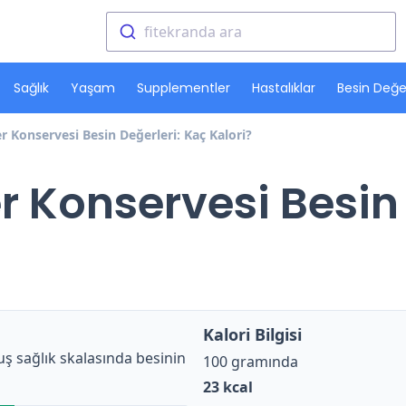
fitekranda ara
Sağlık
Yaşam
Supplementler
Hastalıklar
Besin Değer
er Konservesi Besin Değerleri: Kaç Kalori?
er Konservesi Besin 
Kalori Bilgisi
ş sağlık skalasında besinin
100 gramında
23
kcal