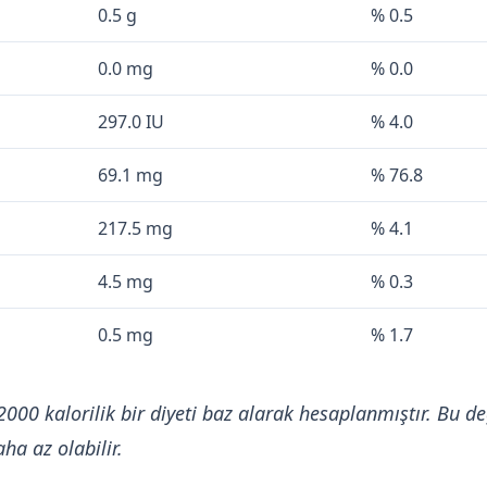
0.5 g
% 0.5
0.0 mg
% 0.0
297.0 IU
% 4.0
69.1 mg
% 76.8
217.5 mg
% 4.1
4.5 mg
% 0.3
0.5 mg
% 1.7
2000 kalorilik bir diyeti baz alarak hesaplanmıştır. Bu de
ha az olabilir.