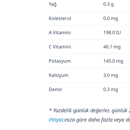
Yağ
0.3 g
Kolesterol
0.0 mg
A Vitamini
198.0 IU
C Vitamini
46.1 mg
Potasyum
145.0 mg
Kalsiyum
3.0 mg
Demir
0.3 mg
* Yüzdelik günlük değerler, günlük 
ihtiyacı
nıza göre daha fazla veya da