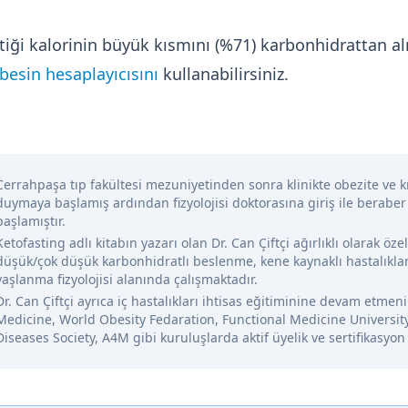
ettiği kalorinin büyük kısmını (%71) karbonhidrattan 
esin hesaplayıcısını
kullanabilirsiniz.
Cerrahpaşa tıp fakültesi mezuniyetinden sonra klinikte obezite ve kr
duymaya başlamış ardından fizyolojisi doktorasına giriş ile beraber
başlamıştır.
Ketofasting adlı kitabın yazarı olan Dr. Can Çiftçi ağırlıklı olarak öze
düşük/çok düşük karbonhidratlı beslenme, kene kaynaklı hastalıklar
yaşlanma fizyolojisi alanında çalışmaktadır.
Dr. Can Çiftçi ayrıca iç hastalıkları ihtisas eğitiminine devam etme
Medicine, World Obesity Fedaration, Functional Medicine Universit
Diseases Society, A4M gibi kuruluşlarda aktif üyelik ve sertifikasyon