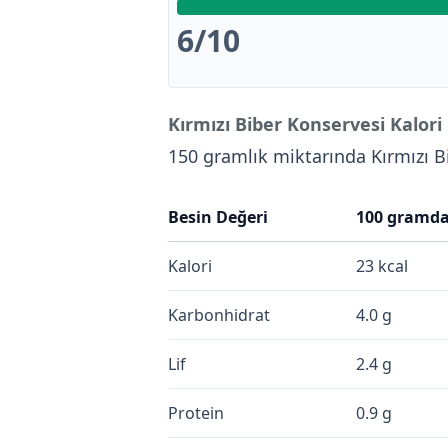
6
/10
Kırmızı Biber Konservesi Kalori
150 gramlık miktarında Kırmızı 
Besin Değeri
100 gramd
Kalori
23 kcal
Karbonhidrat
4.0 g
Lif
2.4 g
Protein
0.9 g