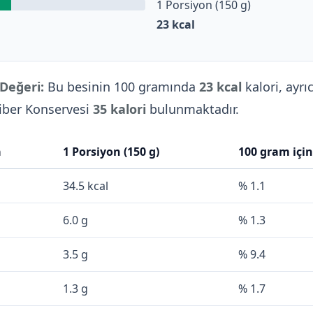
1 Porsiyon (150 g)
23
kcal
 Değeri:
Bu besinin 100 gramında
23 kcal
kalori, ayrı
Biber Konservesi
35 kalori
bulunmaktadır.
a
1 Porsiyon (150 g)
100 gram içi
34.5 kcal
% 1.1
6.0 g
% 1.3
3.5 g
% 9.4
1.3 g
% 1.7