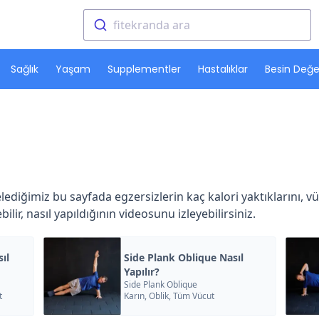
fitekranda ara
Sağlık
Yaşam
Supplementler
Hastalıklar
Besin Değer
stelediğimiz bu sayfada egzersizlerin kaç kalori yaktıklarını, v
lir, nasıl yapıldığının videosunu izleyebilirsiniz.
ıl
Side Plank Oblique Nasıl
Yapılır?
Side Plank Oblique
t
Karın, Oblik, Tüm Vücut