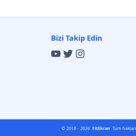
Bizi Takip Edin
© 2018 -
2026
FitEkran
Tüm hakları