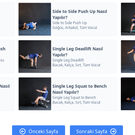
Side to Side Push Up Nasıl
Yapılır?
Side to Side Push Up
Göğüs, Arkakol, Tüm Vücut
ush
Single Leg Deadlift Nasıl
Yapılır?
ess
Single Leg Deadlift
Bacak, Kalça, Sırt, Tüm Vücut
Nasıl
Single Leg Squat to Bench
Nasıl Yapılır?
Single Leg Squat to Bench
Bacak, Kalça, Sırt, Tüm Vücut
Önceki Sayfa
Sonraki Sayfa