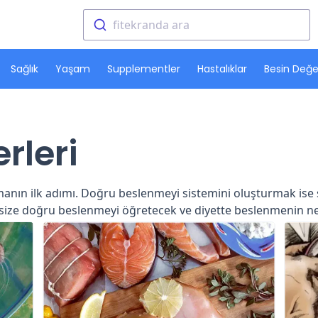
fitekranda ara
Sağlık
Yaşam
Supplementler
Hastalıklar
Besin Değer
rleri
anın ilk adımı. Doğru beslenmeyi sistemini oluşturmak ise 
r size doğru beslenmeyi öğretecek ve diyette beslenmenin 