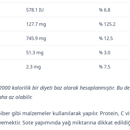
578.1 IU
% 6.8
127.7 mg
% 125.2
745.9 mg
% 12.5
51.3 mg
% 3.0
2.3 mg
% 7.5
2000 kalorilik bir diyeti baz alarak hesaplanmıştır. Bu de
ha az olabilir.
ber gibi malzemeler kullanılarak yapılır. Protein, C vi
r yemektir. Sote yapımında yağ miktarına dikkat edild