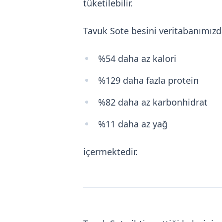
tüketilebilir.
Tavuk Sote besini veritabanımız
%54 daha az kalori
%129 daha fazla protein
%82 daha az karbonhidrat
%11 daha az yağ
içermektedir.