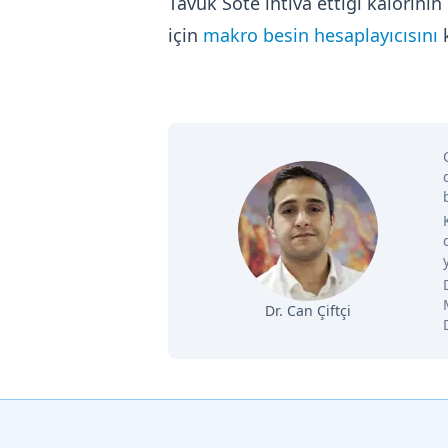
Tavuk Sote ihtiva ettiği kalorin
için
makro besin hesaplayıcısını
k
Dr. Can Çiftçi