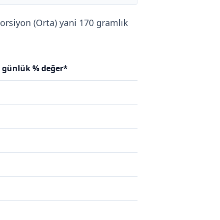
Porsiyon (Orta) yani 170 gramlık
n günlük % değer*