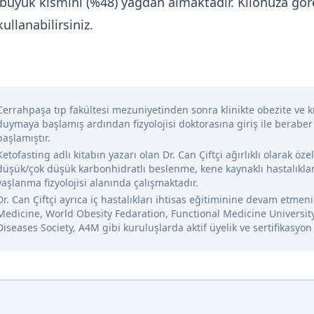
in büyük kısmını (%48) yağdan almaktadır. Kilonuza 
ullanabilirsiniz.
Cerrahpaşa tıp fakültesi mezuniyetinden sonra klinikte obezite ve kr
duymaya başlamış ardından fizyolojisi doktorasına giriş ile beraber
başlamıştır.
Ketofasting adlı kitabın yazarı olan Dr. Can Çiftçi ağırlıklı olarak öze
düşük/çok düşük karbonhidratlı beslenme, kene kaynaklı hastalıklar
yaşlanma fizyolojisi alanında çalışmaktadır.
Dr. Can Çiftçi ayrıca iç hastalıkları ihtisas eğitiminine devam etme
Medicine, World Obesity Fedaration, Functional Medicine Universit
Diseases Society, A4M gibi kuruluşlarda aktif üyelik ve sertifikasyon