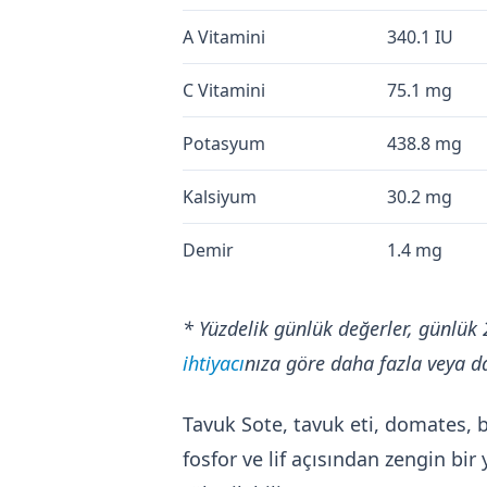
A Vitamini
340.1 IU
C Vitamini
75.1 mg
Potasyum
438.8 mg
Kalsiyum
30.2 mg
Demir
1.4 mg
* Yüzdelik günlük değerler, günlük 
ihtiyacı
nıza göre daha fazla veya da
Tavuk Sote, tavuk eti, domates, bi
fosfor ve lif açısından zengin bi