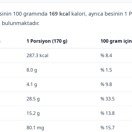
sinin 100 gramında
169 kcal
kalori, ayrıca besinin 1 
i
bulunmaktadır.
a
1 Porsiyon (170 g)
100 gram içi
287.3 kcal
% 8.4
8.0 g
% 1.5
4.1 g
% 9.8
28.5 g
% 33.5
15.2 g
% 13.8
80.1 mg
% 15.7