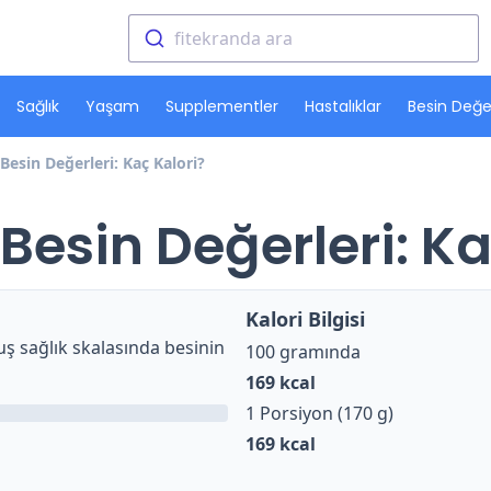
fitekranda ara
Sağlık
Yaşam
Supplementler
Hastalıklar
Besin Değer
Besin Değerleri: Kaç Kalori?
Besin Değerleri: Ka
Kalori Bilgisi
ş sağlık skalasında besinin
100 gramında
169
kcal
1 Porsiyon (170 g)
169
kcal