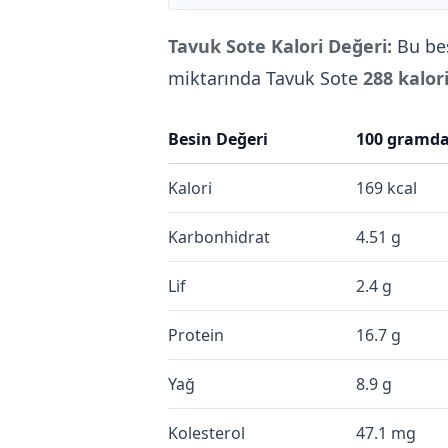
Tavuk Sote Kalori Değeri:
Bu be
miktarında Tavuk Sote
288 kalor
Besin Değeri
100 gramd
Kalori
169 kcal
Karbonhidrat
4.51 g
Lif
2.4 g
Protein
16.7 g
Yağ
8.9 g
Kolesterol
47.1 mg