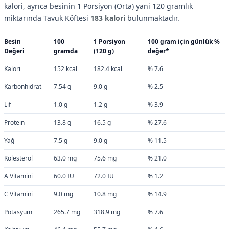
kalori, ayrıca besinin 1 Porsiyon (Orta) yani 120 gramlık
miktarında Tavuk Köftesi
183 kalori
bulunmaktadır.
Besin
100
1 Porsiyon
100 gram için günlük %
Değeri
gramda
(120 g)
değer*
Kalori
152 kcal
182.4 kcal
% 7.6
Karbonhidrat
7.54 g
9.0 g
% 2.5
Lif
1.0 g
1.2 g
% 3.9
Protein
13.8 g
16.5 g
% 27.6
Yağ
7.5 g
9.0 g
% 11.5
Kolesterol
63.0 mg
75.6 mg
% 21.0
A Vitamini
60.0 IU
72.0 IU
% 1.2
C Vitamini
9.0 mg
10.8 mg
% 14.9
Potasyum
265.7 mg
318.9 mg
% 7.6