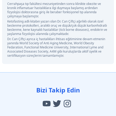
Cerrahpaşa tıp fakültesi mezuniyetinden sonra klinikte obezite ve
kronik inflamatuar hastalıklara ilgi duymaya başlamış ardından
fizyolojisi doktorasına giriş ile beraber fonksiyonel tıp alanında
çalışmaya başlamıştır.
Ketofasting adlı kitabın yazarı olan Dr. Can Çiftçi ağırlıklı olarak özel
beslenme protokolleri, aralıklı oruç ve düşük/çok düşük karbonhidratlı
beslenme, kene kaynaklı hastalıklar (tick borne diseases), endokrin ve
yaşlanma fizyolojisi alanında çalışmaktadır.
Dr. Can Çiftçi ayrıca iç hastalıkları ihtisas eğitiminine devam etmenin
yanında World Society of Anti Aging Medicine, World Obesity
Fedaration, Functional Medicine University, International Lyme and
Associated Diseases Society, A4M gibi kuruluşlarda aktif üyelik ve
sertifikasyon süreçlerini tamamlamıştır.
Bizi Takip Edin