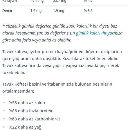
Kalsiyum
46.4 mg
55.7 mg
% 4.6
Demir
1.6 mg
1.9 mg
% 8.6
* Yüzdelik günlük değerler, günlük 2000 kalorilik bir diyeti baz
alarak hesaplanmıştır. Bu değerler sizin
günlük kalori ihtiyacı
nıza
göre daha fazla veya daha az olabilir.
Tavuk köftesi, iyi bir protein kaynağıdır ve diğer et gruplarına
göre yağ oranı daha düşüktür. Kızartılarak tüketilmemelidir.
Tavuk köftesi fırında veya yağsız yapışmaz tavada pişirilerek
tüketilebilir.
Tavuk Köftesi besini veritabanımızda bulunan besinlerin
ortalamasından;
%58 daha az kalori
%86 daha fazla protein
%68 daha az karbonhidrat
%22 daha az yağ