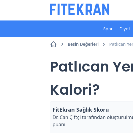
Spor
Diyet
Besin Değerleri
Patlıcan Ye
Patlıcan Ye
Kalori?
FitEkran Sağlık Skoru
Dr. Can Çiftçi
tarafından oluşturulmu
puanı