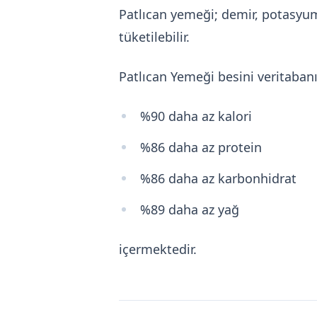
Patlıcan yemeği; demir, potasyum
tüketilebilir.
Patlıcan Yemeği besini veritaba
%90 daha az kalori
%86 daha az protein
%86 daha az karbonhidrat
%89 daha az yağ
içermektedir.