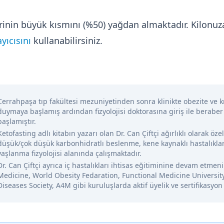
lorinin büyük kısmını (%50) yağdan almaktadır. Kilon
yıcısını
kullanabilirsiniz.
Cerrahpaşa tıp fakültesi mezuniyetinden sonra klinikte obezite ve kr
duymaya başlamış ardından fizyolojisi doktorasına giriş ile beraber
başlamıştır.
Ketofasting adlı kitabın yazarı olan Dr. Can Çiftçi ağırlıklı olarak öze
düşük/çok düşük karbonhidratlı beslenme, kene kaynaklı hastalıklar
yaşlanma fizyolojisi alanında çalışmaktadır.
Dr. Can Çiftçi ayrıca iç hastalıkları ihtisas eğitiminine devam etme
Medicine, World Obesity Fedaration, Functional Medicine Universit
Diseases Society, A4M gibi kuruluşlarda aktif üyelik ve sertifikasyon