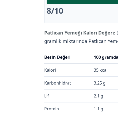
8
/10
Patlıcan Yemeği Kalori Değeri:
B
gramlık miktarında Patlıcan Ye
Besin Değeri
100 gramd
Kalori
35 kcal
Karbonhidrat
3.25 g
Lif
2.1 g
Protein
1.1 g