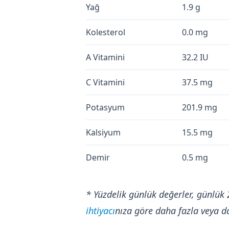
Yağ
1.9 g
Kolesterol
0.0 mg
A Vitamini
32.2 IU
C Vitamini
37.5 mg
Potasyum
201.9 mg
Kalsiyum
15.5 mg
Demir
0.5 mg
* Yüzdelik günlük değerler, günlük 
ihtiyacı
nıza göre daha fazla veya da