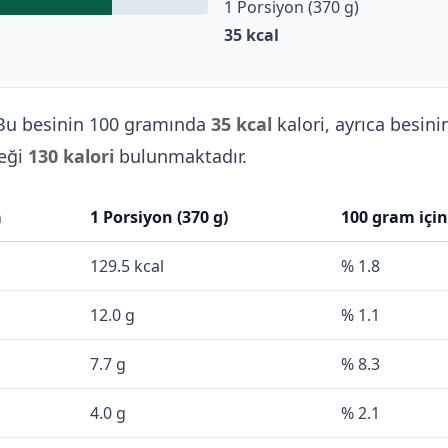
1 Porsiyon (370 g)
35
kcal
u besinin 100 gramında
35 kcal
kalori, ayrıca besini
meği
130 kalori
bulunmaktadır.
a
1 Porsiyon (370 g)
100 gram içi
129.5 kcal
% 1.8
12.0 g
% 1.1
7.7 g
% 8.3
4.0 g
% 2.1