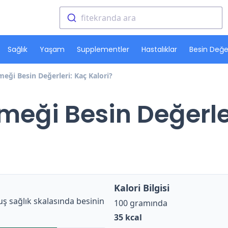
fitekranda ara
Sağlık
Yaşam
Supplementler
Hastalıklar
Besin Değer
meği Besin Değerleri: Kaç Kalori?
meği Besin Değerle
Kalori Bilgisi
ş sağlık skalasında besinin
100 gramında
35
kcal