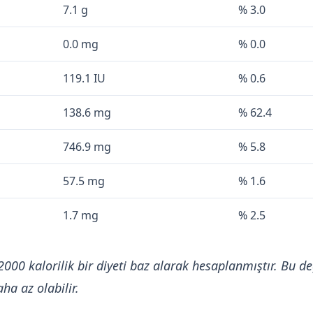
7.1 g
% 3.0
0.0 mg
% 0.0
119.1 IU
% 0.6
138.6 mg
% 62.4
746.9 mg
% 5.8
57.5 mg
% 1.6
1.7 mg
% 2.5
2000 kalorilik bir diyeti baz alarak hesaplanmıştır. Bu de
ha az olabilir.