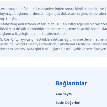
Cerrahpaşa tıp fakültesi mezuniyetinden sonra klinikte obezite ve kr
duymaya başlamış ardından fizyolojisi doktorasına giriş ile beraber
başlamıştır.
Ketofasting adlı kitabın yazarı olan Dr. Can Çiftçi ağırlıklı olarak öze
düşük/çok düşük karbonhidratlı beslenme, kene kaynaklı hastalıklar
yaşlanma fizyolojisi alanında çalışmaktadır.
Dr. Can Çiftçi ayrıca iç hastalıkları ihtisas eğitiminine devam etme
Medicine, World Obesity Fedaration, Functional Medicine Universit
Diseases Society, A4M gibi kuruluşlarda aktif üyelik ve sertifikasyon
Bağlantılar
Ana Sayfa
Besin Değerleri