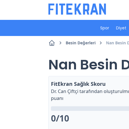
Spor
Diyet
Besin Değerleri
Nan Besin D
Nan Besin D
FitEkran Sağlık Skoru
Dr. Can Çiftçi
tarafından oluşturulmu
puanı
0
/10