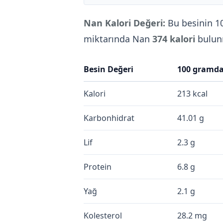
Nan Kalori Değeri:
Bu besinin 1
miktarında Nan
374 kalori
bulun
Besin Değeri
100 gramd
Kalori
213 kcal
Karbonhidrat
41.01 g
Lif
2.3 g
Protein
6.8 g
Yağ
2.1 g
Kolesterol
28.2 mg