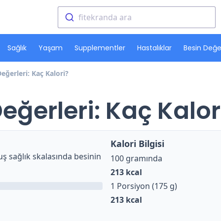
fitekranda ara
Sağlık
Yaşam
Supplementler
Hastalıklar
Besin Değer
eğerleri: Kaç Kalori?
eğerleri: Kaç Kalor
Kalori Bilgisi
ş sağlık skalasında besinin
100 gramında
213
kcal
1 Porsiyon (175 g)
213
kcal