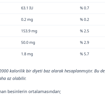
63.1 IU
% 0.7
0.2 mg
% 0.2
153.9 mg
% 2.5
50.0 mg
% 2.9
1.8 mg
% 5.7
2000 kalorilik bir diyeti baz alarak hesaplanmıştır. Bu de
ha az olabilir.
nan besinlerin ortalamasından;