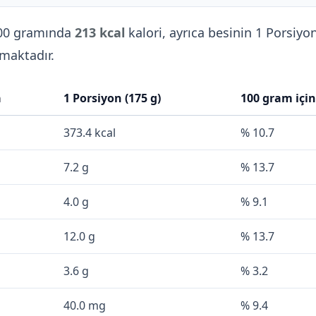
00 gramında
213 kcal
kalori, ayrıca besinin 1 Porsiyo
maktadır.
a
1 Porsiyon (175 g)
100 gram içi
373.4 kcal
% 10.7
7.2 g
% 13.7
4.0 g
% 9.1
12.0 g
% 13.7
3.6 g
% 3.2
40.0 mg
% 9.4