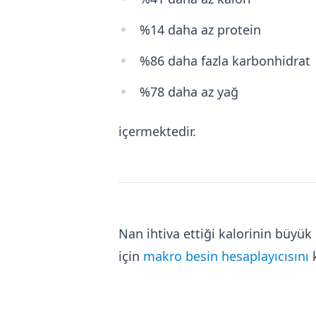
%14 daha az protein
%86 daha fazla karbonhidrat
%78 daha az yağ
içermektedir.
Nan ihtiva ettiği kalorinin büy
için
makro besin hesaplayıcısını
k