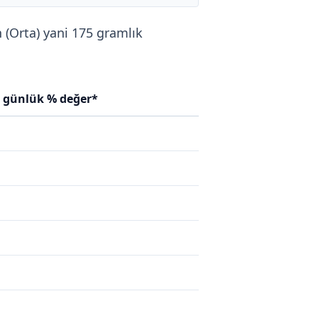
n (Orta) yani 175 gramlık
n günlük % değer*