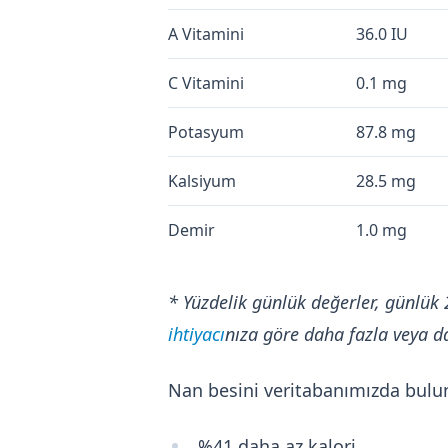
A Vitamini
36.0 IU
C Vitamini
0.1 mg
Potasyum
87.8 mg
Kalsiyum
28.5 mg
Demir
1.0 mg
* Yüzdelik günlük değerler, günlük 
ihtiyacı
nıza göre daha fazla veya da
Nan besini veritabanımızda bulu
%41 daha az kalori