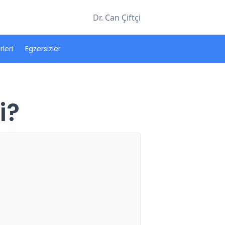
Dr. Can Çiftçi
leri
Egzersizler
i?