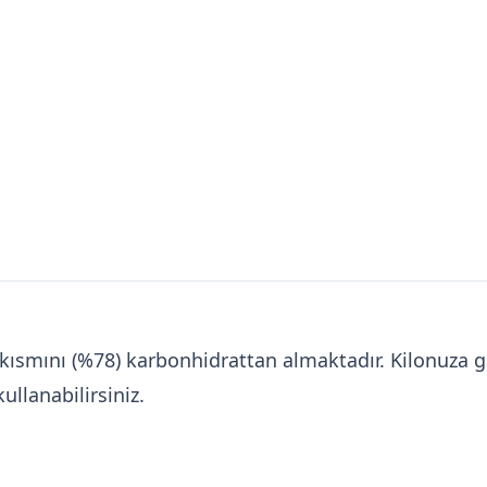
ük kısmını (%78) karbonhidrattan almaktadır. Kilonuz
ullanabilirsiniz.