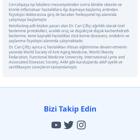
Cerrahpaşa tıp fakültesi mezuniyetinden sonra klinikte obezite ve
kronik inflamatuar hastalıklara ilgi duymaya başlamış ardından
fizyolojisi doktorasına giriş ile beraber fonksiyonel tıp alanında
çalışmaya başlamıştır.
Ketofasting adlı kitabın yazarı olan Dr. Can Çiftçi ağırlıklı olarak özel
beslenme protokolleri, aralıklı oruç ve düşük/çok düşük karbonhidratlı
beslenme, kene kaynaklı hastalıklar (tick borne diseases), endokrin ve
yaşlanma fizyolojisi alanında çalışmaktadır.
Dr. Can Çiftçi ayrıca iç hastalıkları ihtisas eğitiminine devam etmenin
yanında World Society of Anti Aging Medicine, World Obesity
Fedaration, Functional Medicine University, International Lyme and
Associated Diseases Society, A4M gibi kuruluşlarda aktif üyelik ve
sertifikasyon süreçlerini tamamlamıştır.
Bizi Takip Edin