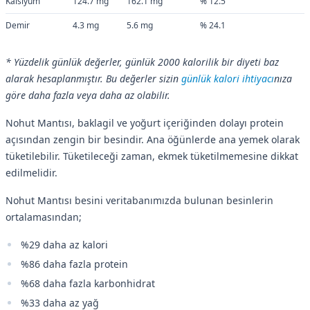
Kalsiyum
124.7 mg
162.1 mg
% 12.5
Demir
4.3 mg
5.6 mg
% 24.1
* Yüzdelik günlük değerler, günlük 2000 kalorilik bir diyeti baz
alarak hesaplanmıştır. Bu değerler sizin
günlük kalori ihtiyacı
nıza
göre daha fazla veya daha az olabilir.
Nohut Mantısı, baklagil ve yoğurt içeriğinden dolayı protein
açısından zengin bir besindir. Ana öğünlerde ana yemek olarak
tüketilebilir. Tüketileceği zaman, ekmek tüketilmemesine dikkat
edilmelidir.
Nohut Mantısı besini veritabanımızda bulunan besinlerin
ortalamasından;
%29 daha az kalori
%86 daha fazla protein
%68 daha fazla karbonhidrat
%33 daha az yağ