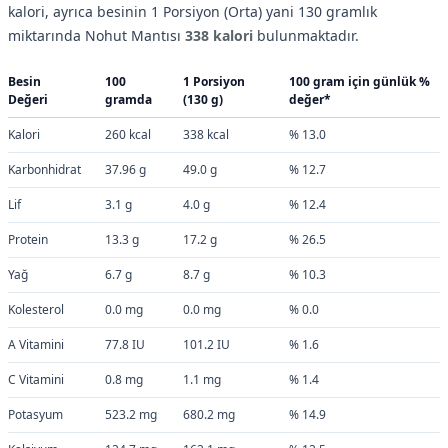
kalori, ayrıca besinin 1 Porsiyon (Orta) yani 130 gramlık
miktarında Nohut Mantısı
338 kalori
bulunmaktadır.
Besin
100
1 Porsiyon
100 gram için günlük %
Değeri
gramda
(130 g)
değer*
Kalori
260 kcal
338 kcal
% 13.0
Karbonhidrat
37.96 g
49.0 g
% 12.7
Lif
3.1 g
4.0 g
% 12.4
Protein
13.3 g
17.2 g
% 26.5
Yağ
6.7 g
8.7 g
% 10.3
Kolesterol
0.0 mg
0.0 mg
% 0.0
A Vitamini
77.8 IU
101.2 IU
% 1.6
C Vitamini
0.8 mg
1.1 mg
% 1.4
Potasyum
523.2 mg
680.2 mg
% 14.9