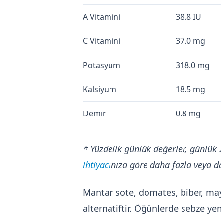
A Vitamini
38.8 IU
C Vitamini
37.0 mg
Potasyum
318.0 mg
Kalsiyum
18.5 mg
Demir
0.8 mg
* Yüzdelik günlük değerler, günlük 
ihtiyacı
nıza göre daha fazla veya da
Mantar sote, domates, biber, mayd
alternatiftir. Öğünlerde sebze yem