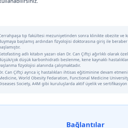
ullanabilirsiniz.
Cerrahpaşa tıp fakültesi mezuniyetinden sonra klinikte obezite ve kr
duymaya başlamış ardından fizyolojisi doktorasına giriş ile beraber
başlamıştır.
Ketofasting adlı kitabın yazarı olan Dr. Can Çiftçi ağırlıklı olarak öze
düşük/çok düşük karbonhidratlı beslenme, kene kaynaklı hastalıklar
yaşlanma fizyolojisi alanında çalışmaktadır.
Dr. Can Çiftçi ayrıca iç hastalıkları ihtisas eğitiminine devam etme
Medicine, World Obesity Fedaration, Functional Medicine Universit
Diseases Society, A4M gibi kuruluşlarda aktif üyelik ve sertifikasyon
Bağlantılar