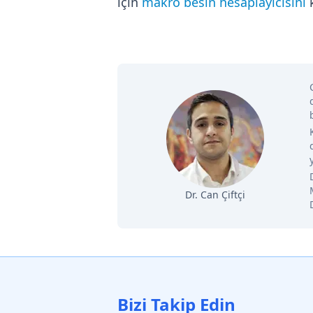
için
makro besin hesaplayıcısını
k
Dr. Can Çiftçi
Bizi Takip Edin