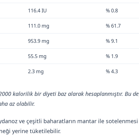
116.4 IU
% 0.8
111.0 mg
% 61.7
953.9 mg
% 9.1
55.5 mg
% 1.9
2.3 mg
% 4.3
2000 kalorilik bir diyeti baz alarak hesaplanmıştır. Bu de
ha az olabilir.
anoz ve çeşitli baharatların mantar ile sotelenmesi il
eği yerine tüketilebilir.