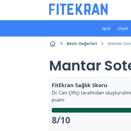
Spor
Diyet
Besin Değerleri
Mantar Sote
Mantar Sote
FitEkran Sağlık Skoru
Dr. Can Çiftçi
tarafından oluşturulmu
puanı
8
/10