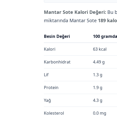
Mantar Sote Kalori Değeri:
Bu b
miktarında Mantar Sote
189 kalo
Besin Değeri
100 gramd
Kalori
63 kcal
Karbonhidrat
4.49 g
Lif
1.3 g
Protein
1.9 g
Yağ
4.3 g
Kolesterol
0.0 mg