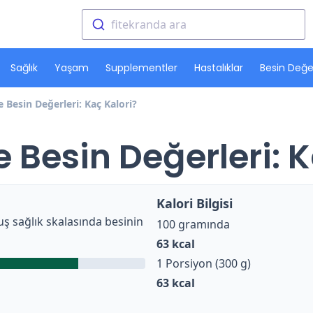
fitekranda ara
Sağlık
Yaşam
Supplementler
Hastalıklar
Besin Değer
 Besin Değerleri: Kaç Kalori?
 Besin Değerleri: K
Kalori Bilgisi
ş sağlık skalasında besinin
100 gramında
63
kcal
1 Porsiyon (300 g)
63
kcal