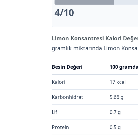
4
/10
Limon Konsantresi Kalori Değer
gramlık miktarında Limon Konsa
Besin Değeri
100 gramd
Kalori
17 kcal
Karbonhidrat
5.66 g
Lif
0.7 g
Protein
0.5 g