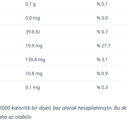
0.1 g
% 0.1
0.0 mg
% 0.0
39.6 IU
% 0.7
19.9 mg
% 27.7
130.8 mg
% 3.1
10.8 mg
% 0.9
0.1 mg
% 0.3
2000 kalorilik bir diyeti baz alarak hesaplanmıştır. Bu de
ha az olabilir.