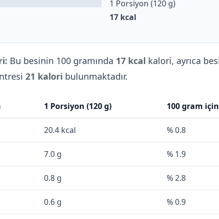
1 Porsiyon (120 g)
17
kcal
i:
Bu besinin 100 gramında
17 kcal
kalori, ayrıca bes
ntresi
21 kalori
bulunmaktadır.
a
1 Porsiyon (120 g)
100 gram içi
20.4 kcal
% 0.8
7.0 g
% 1.9
0.8 g
% 2.8
0.6 g
% 0.9