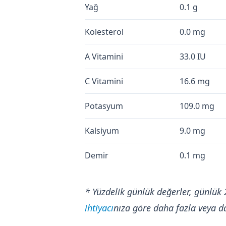
Yağ
0.1 g
Kolesterol
0.0 mg
A Vitamini
33.0 IU
C Vitamini
16.6 mg
Potasyum
109.0 mg
Kalsiyum
9.0 mg
Demir
0.1 mg
* Yüzdelik günlük değerler, günlük 
ihtiyacı
nıza göre daha fazla veya da