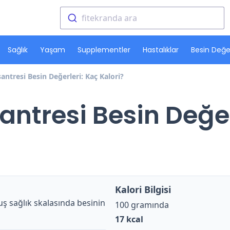
fitekranda ara
Sağlık
Yaşam
Supplementler
Hastalıklar
Besin Değer
ntresi Besin Değerleri: Kaç Kalori?
ntresi Besin Değer
Kalori Bilgisi
ş sağlık skalasında besinin
100 gramında
17
kcal