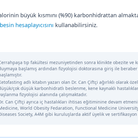
kalorinin büyük kısmını (%90) karbonhidrattan almakt
esin hesaplayıcısını
kullanabilirsiniz.
Cerrahpaşa tıp fakültesi mezuniyetinden sonra klinikte obezite ve kr
duymaya başlamış ardından fizyolojisi doktorasına giriş ile beraber
başlamıştır.
Ketofasting adlı kitabın yazarı olan Dr. Can Çiftçi ağırlıklı olarak öze
düşük/çok düşük karbonhidratlı beslenme, kene kaynaklı hastalıklar
yaşlanma fizyolojisi alanında çalışmaktadır.
Dr. Can Çiftçi ayrıca iç hastalıkları ihtisas eğitiminine devam etme
Medicine, World Obesity Fedaration, Functional Medicine Universit
Diseases Society, A4M gibi kuruluşlarda aktif üyelik ve sertifikasyon