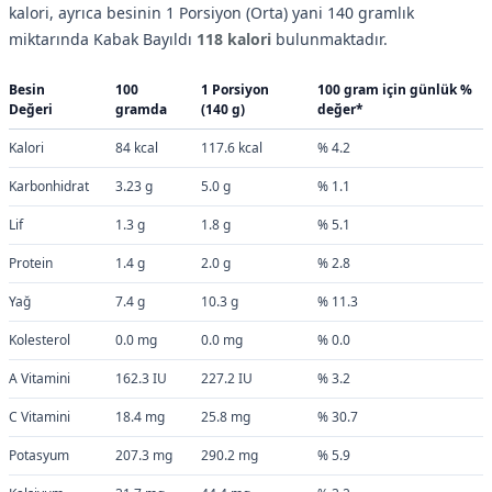
kalori, ayrıca besinin 1 Porsiyon (Orta) yani 140 gramlık
miktarında Kabak Bayıldı
118 kalori
bulunmaktadır.
Besin
100
1 Porsiyon
100 gram için günlük %
Değeri
gramda
(140 g)
değer*
Kalori
84 kcal
117.6 kcal
% 4.2
Karbonhidrat
3.23 g
5.0 g
% 1.1
Lif
1.3 g
1.8 g
% 5.1
Protein
1.4 g
2.0 g
% 2.8
Yağ
7.4 g
10.3 g
% 11.3
Kolesterol
0.0 mg
0.0 mg
% 0.0
A Vitamini
162.3 IU
227.2 IU
% 3.2
C Vitamini
18.4 mg
25.8 mg
% 30.7
Potasyum
207.3 mg
290.2 mg
% 5.9