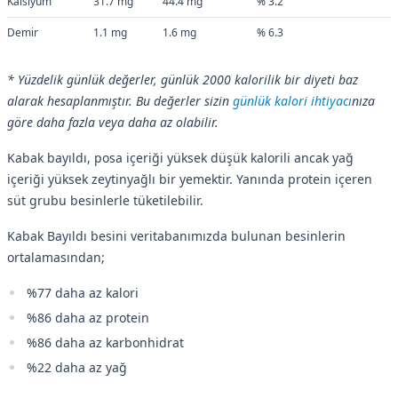
Kalsiyum
31.7 mg
44.4 mg
% 3.2
Demir
1.1 mg
1.6 mg
% 6.3
* Yüzdelik günlük değerler, günlük 2000 kalorilik bir diyeti baz
alarak hesaplanmıştır. Bu değerler sizin
günlük kalori ihtiyacı
nıza
göre daha fazla veya daha az olabilir.
Kabak bayıldı, posa içeriği yüksek düşük kalorili ancak yağ
içeriği yüksek zeytinyağlı bir yemektir. Yanında protein içeren
süt grubu besinlerle tüketilebilir.
Kabak Bayıldı besini veritabanımızda bulunan besinlerin
ortalamasından;
%77 daha az kalori
%86 daha az protein
%86 daha az karbonhidrat
%22 daha az yağ