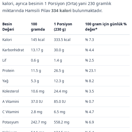
kalori, ayrıca besinin 1 Porsiyon (Orta) yani 230 gramlık
miktarında Hamsili Pilav
334 kalori
bulunmaktadır.
Besin
100
1 Porsiyon
100 gram için günlük %
Değeri
gramda
(230 g)
değer*
Kalori
145 kcal
333.5 kcal
% 7.3
Karbonhidrat
13.17 g
30.0 g
% 4.4
Lif
0.6 g
1.4 g
% 2.5
Protein
11.5 g
26.5 g
% 23.1
Yağ
5.3 g
12.3 g
% 8.2
Kolesterol
10.6 mg
24.4 mg
% 3.5
A Vitamini
37.0 IU
85.0 IU
% 0.7
C Vitamini
2.8 mg
6.5 mg
% 4.7
Potasyum
242.7 mg
558.2 mg
% 6.9