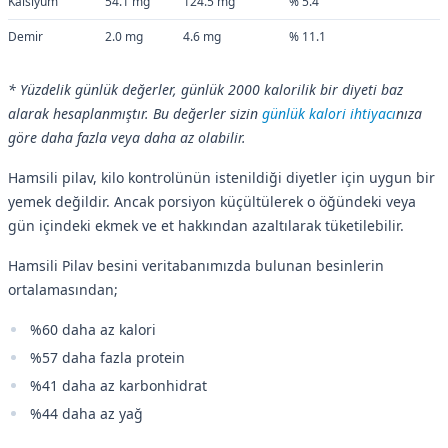
Kalsiyum
54.1 mg
124.5 mg
% 5.4
Demir
2.0 mg
4.6 mg
% 11.1
* Yüzdelik günlük değerler, günlük 2000 kalorilik bir diyeti baz
alarak hesaplanmıştır. Bu değerler sizin
günlük kalori ihtiyacı
nıza
göre daha fazla veya daha az olabilir.
Hamsili pilav, kilo kontrolünün istenildiği diyetler için uygun bir
yemek değildir. Ancak porsiyon küçültülerek o öğündeki veya
gün içindeki ekmek ve et hakkından azaltılarak tüketilebilir.
Hamsili Pilav besini veritabanımızda bulunan besinlerin
ortalamasından;
%60 daha az kalori
%57 daha fazla protein
%41 daha az karbonhidrat
%44 daha az yağ