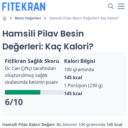
Besin Değerleri
Hamsili Pilav Besin Değerleri: Kaç Kalori?
Hamsili Pilav Besin
Değerleri: Kaç Kalori?
FitEkran Sağlık Skoru
Kalori Bilgisi
Dr. Can Çiftçi
tarafından
100 gramında
oluşturulmuş sağlık
145
kcal
skalasında besinin puanı
1 Porsiyon (230 g)
145
kcal
6
/10
Hamsili Pilav Kalori Değeri:
Bu besinin 100 gramında
145 kcal