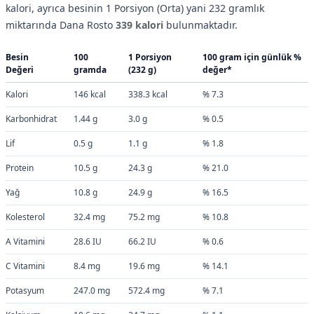
kalori, ayrıca besinin 1 Porsiyon (Orta) yani 232 gramlık
miktarında Dana Rosto
339 kalori
bulunmaktadır.
Besin
100
1 Porsiyon
100 gram için günlük %
Değeri
gramda
(232 g)
değer*
Kalori
146 kcal
338.3 kcal
% 7.3
Karbonhidrat
1.44 g
3.0 g
% 0.5
Lif
0.5 g
1.1 g
% 1.8
Protein
10.5 g
24.3 g
% 21.0
Yağ
10.8 g
24.9 g
% 16.5
Kolesterol
32.4 mg
75.2 mg
% 10.8
A Vitamini
28.6 IU
66.2 IU
% 0.6
C Vitamini
8.4 mg
19.6 mg
% 14.1
Potasyum
247.0 mg
572.4 mg
% 7.1