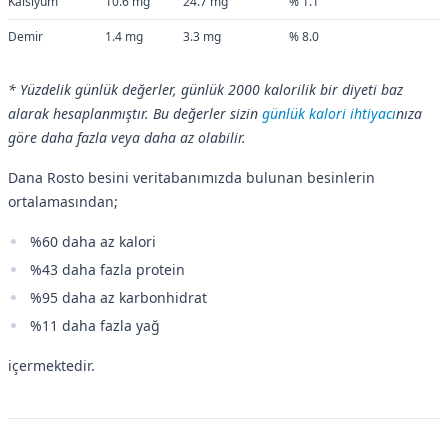
Kalsiyum
10.6 mg
24.7 mg
% 1.1
Demir
1.4 mg
3.3 mg
% 8.0
* Yüzdelik günlük değerler, günlük 2000 kalorilik bir diyeti baz
alarak hesaplanmıştır. Bu değerler sizin
günlük kalori ihtiyacı
nıza
göre daha fazla veya daha az olabilir.
Dana Rosto besini veritabanımızda bulunan besinlerin
ortalamasından;
%60 daha az kalori
%43 daha fazla protein
%95 daha az karbonhidrat
%11 daha fazla yağ
içermektedir.