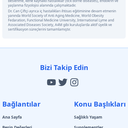
beslenme, kene kaynaklı hastalıklar (tick borne diseases), endokrin ve
yaşlanma fizyolojisi alanında çalışmaktadır.
Dr. Can Çiftçi ayrıca iç hastalıkları ihtisas eğitiminine devam etmenin
yanında World Society of Anti Aging Medicine, World Obesity
Fedaration, Functional Medicine University, International Lyme and
Associated Diseases Society, A4M gibi kuruluşlarda aktif üyelik ve
sertifikasyon süreçlerini tamamlamıştır.
Bizi Takip Edin
Bağlantılar
Konu Başlıkları
Ana Sayfa
Sağlıklı Yaşam
Besin Değerleri
Supplementler