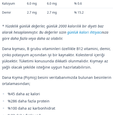
Kalsiyum
6.0 mg
6.0 mg
% 0.6
Demir
2.7 mg
2.7 mg
% 15.2
* Yüzdelik günlük değerler, günlük 2000 kalorilik bir diyeti baz
alarak hesaplanmıştır. Bu değerler sizin
günlük kalori ihtiyacı
nıza
göre daha fazla veya daha az olabilir.
Dana kıyması, B grubu vitaminleri özellikle B12 vitamini, demir,
çinko potasyum açısından iyi bir kaynaktır. Kolesterol içeriği
yüksektir. Tüketimi konusunda dikkatli olunmalıdır. Kıymayı az
yağlı olacak şekilde isteğine uygun hazırlatabilirsin.
Dana Kıyma (Pişmiş) besini veritabanımızda bulunan besinlerin
ortalamasından;
%45 daha az kalori
%286 daha fazla protein
%100 daha az karbonhidrat