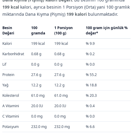
199 kcal
kalori, ayrıca besinin 1 Porsiyon (Orta) yani 100 gramlık
miktarında Dana Kıyma (Pişmiş)
199 kalori
bulunmaktadır.
Besin
100
1 Porsiyon
100 gram için günlük %
Değeri
gramda
(100 g)
değer*
Kalori
199 kcal
199 kcal
% 9.9
Karbonhidrat
0.68 g
0.68 g
% 0.2
Lif
0.0 g
0.0 g
% 0.0
Protein
27.6 g
27.6 g
% 55.2
Yağ
12.2 g
12.2 g
% 18.8
Kolesterol
61.0 mg
61.0 mg
% 20.3
A Vitamini
20.0 IU
20.0 IU
% 0.4
C Vitamini
0.0 mg
0.0 mg
% 0.0
Potasyum
232.0 mg
232.0 mg
% 6.6