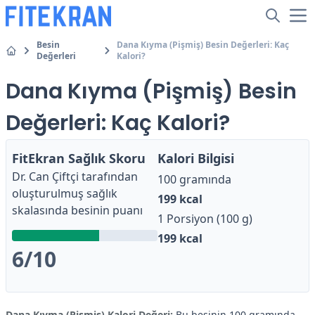
Besin
Dana Kıyma (Pişmiş) Besin Değerleri: Kaç
Değerleri
Kalori?
Dana Kıyma (Pişmiş) Besin
Değerleri: Kaç Kalori?
FitEkran Sağlık Skoru
Kalori Bilgisi
Dr. Can Çiftçi
tarafından
100 gramında
oluşturulmuş sağlık
199
kcal
skalasında besinin puanı
1 Porsiyon (100 g)
199
kcal
6
/10
Dana Kıyma (Pişmiş) Kalori Değeri:
Bu besinin 100 gramında