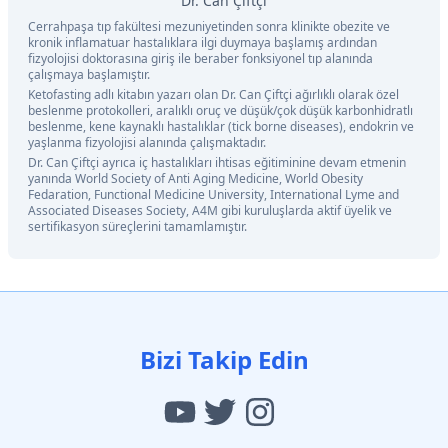
Dr. Can Çiftçi
Cerrahpaşa tıp fakültesi mezuniyetinden sonra klinikte obezite ve
kronik inflamatuar hastalıklara ilgi duymaya başlamış ardından
fizyolojisi doktorasına giriş ile beraber fonksiyonel tıp alanında
çalışmaya başlamıştır.
Ketofasting adlı kitabın yazarı olan Dr. Can Çiftçi ağırlıklı olarak özel
beslenme protokolleri, aralıklı oruç ve düşük/çok düşük karbonhidratlı
beslenme, kene kaynaklı hastalıklar (tick borne diseases), endokrin ve
yaşlanma fizyolojisi alanında çalışmaktadır.
Dr. Can Çiftçi ayrıca iç hastalıkları ihtisas eğitiminine devam etmenin
yanında World Society of Anti Aging Medicine, World Obesity
Fedaration, Functional Medicine University, International Lyme and
Associated Diseases Society, A4M gibi kuruluşlarda aktif üyelik ve
sertifikasyon süreçlerini tamamlamıştır.
Bizi Takip Edin