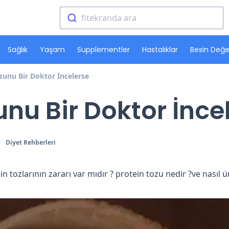
fitekranda ara
Sağlık
Yaşam
Supplementler
Hastalıklar
Besin Değer
zunu Bir Doktor İncelerse
unu Bir Doktor İnce
Diyet Rehberleri
tein tozlarının zararı var mıdır ? protein tozu nedir ?ve nasıl 