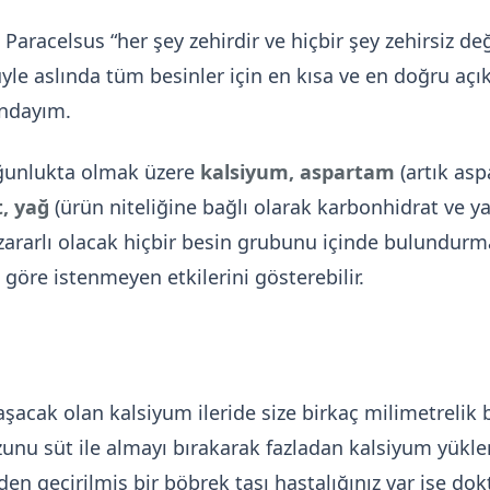
aracelsus “her şey zehirdir ve hiçbir şey zehirsiz değ
üyle aslında tüm besinler için en kısa ve en doğru açı
ındayım.
yoğunlukta olmak üzere
kalsiyum, aspartam
(artık asp
, yağ
(ürün niteliğine bağlı olarak karbonhidrat ve ya
ararlı olacak hiçbir besin grubunu içinde bulundurm
 göre istenmeyen etkilerini gösterebilir.
aşacak olan kalsiyum ileride size birkaç milimetrelik b
unu süt ile almayı bırakarak fazladan kalsiyum yükl
en geçirilmiş bir böbrek taşı hastalığınız var ise do