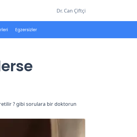
Dr. Can Çiftçi
leri
Egzersizler
lerse
üretilir ? gibi sorulara bir doktorun