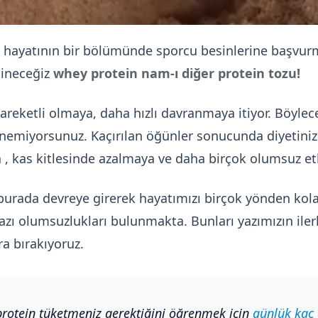
hayatının bir bölümünde sporcu besinlerine başvurm
ğineceğiz
whey protein nam-ı diğer protein tozu!
areketli olmaya, daha hızlı davranmaya itiyor. Böylece 
nemiyorsunuz. Kaçırılan öğünler sonucunda diyetini
ğa , kas kitlesinde azalmaya ve daha birçok olumsuz e
 burada devreye girerek hayatımızı birçok yönden kola
azı olumsuzlukları bulunmakta. Bunları yazımızın ilerl
a bırakıyoruz.
rotein tüketmeniz gerektiğini öğrenmek için
günlük kaç