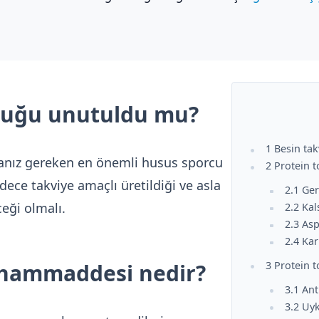
lduğu unutuldu mu?
1 Besin ta
anız gereken en önemli husus sporcu
2 Protein 
dece takviye amaçlı üretildiği ve asla
2.1 Ger
eği olmalı.
2.2 Ka
2.3 As
2.4 Ka
n hammaddesi nedir?
3 Protein 
3.1 An
3.2 Uy