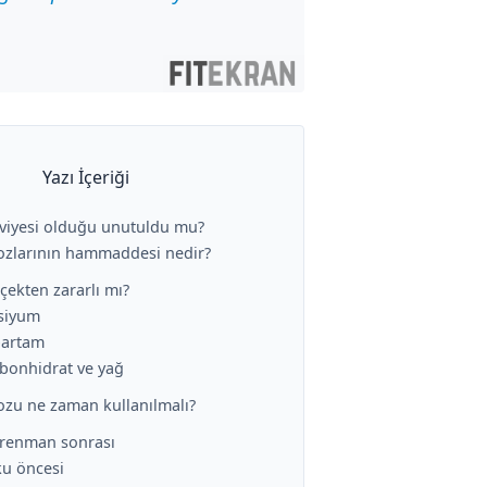
Yazı İçeriği
kviyesi olduğu unutuldu mu?
tozlarının hammaddesi nedir?
çekten zararlı mı?
lsiyum
partam
rbonhidrat ve yağ
tozu ne zaman kullanılmalı?
trenman sonrası
ku öncesi