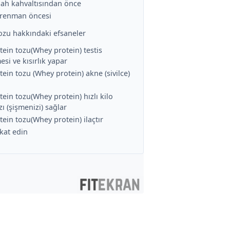
bah kahvaltısından önce
trenman öncesi
tozu hakkındaki efsaneler
tein tozu(Whey protein) testis
si ve kısırlık yapar
tein tozu (Whey protein) akne (sivilce)
tein tozu(Whey protein) hızlı kilo
ı (şişmenizi) sağlar
tein tozu(Whey protein) ilaçtır
kat edin