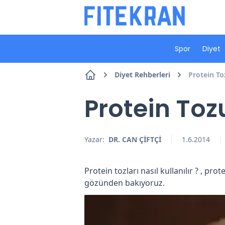
Spor
Diyet
Diyet Rehberleri
Protein To
Protein Toz
Yazar:
DR. CAN ÇİFTÇİ
1.6.2014
Protein tozları nasıl kullanılır ? , pro
gözünden bakıyoruz.