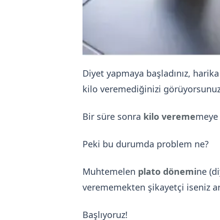
Diyet yapmaya başladınız, harika 
kilo veremediğinizi görüyorsunu
Bir süre sonra
kilo vereme
meye 
Peki bu durumda problem ne?
Muhtemelen
plato dönemi
ne (d
verememekten şikayetçi iseniz ar
Başlıyoruz!