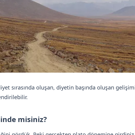
 diyet sırasında oluşan, diyetin başında oluşan gelişi
dirilebilir.
inde misiniz?
ini gördük. Peki gerçekten plato dönemine girdiniz 