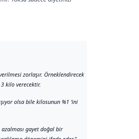
 verilmesi zorlaşır. Örneklendirecek
 kilo verecektir.
ıyor olsa bile kilosunun %1 ‘ini
n azalması gayet doğal bir
uraklama dönemini ifade eder.