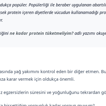
ldukça popüler. Popülerliği ile beraber uygulanan abartılı
ksek protein içeren diyetlerde vücudun kullanamadığı prot
r.
iğini
ne kadar protein tüketmeliyim?
adlı yazımı okuya
sırasında yağ yakımını kontrol eden bir diğer etmen.
za karar vermek için oldukça önemli.
ız egzersizlerin süresini ve yoğunluğunu tekrardan gö
ra hissettiğim yorgunluk kadar yorgun muyum?