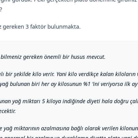
?
 gereken 3 faktör bulunmakta.
bilmeniz gereken önemli bir husus mevcut.
 bir şekilde kilo verir. Yani kilo verdikçe kalan kiloların
ğ bulunan biri her ay kilosunun %1 ‘ini veriyorsa ilk ay 3
an yağ miktarı 5 kiloya indiğinde diyeti hala doğru çalış
cektir.
nde yağ miktarının azalmasına bağlı olarak verilen kilonu
 anormal bir azalma ve duraklama diyette plato yani d