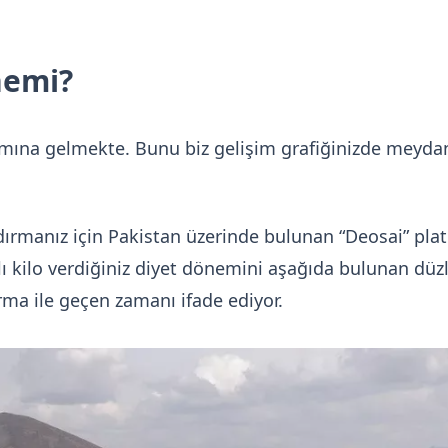
nemi?
amına gelmekte. Bunu biz gelişim grafiğinizde meyda
dırmanız için Pakistan üzerinde bulunan “Deosai” pl
ı kilo verdiğiniz diyet dönemini aşağıda bulunan düz
a ile geçen zamanı ifade ediyor.