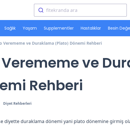
fitekranda ara
Sağlık
Yaşam
Supplementler
Hastalıklar
Besin Değer
ilo Verememe ve Duraklama (Plato) Dönemi Rehberi
lo Verememe ve Du
nemi Rehberi
Diyet Rehberleri
se diyette duraklama dönemi yani plato dönemine girmiş ol