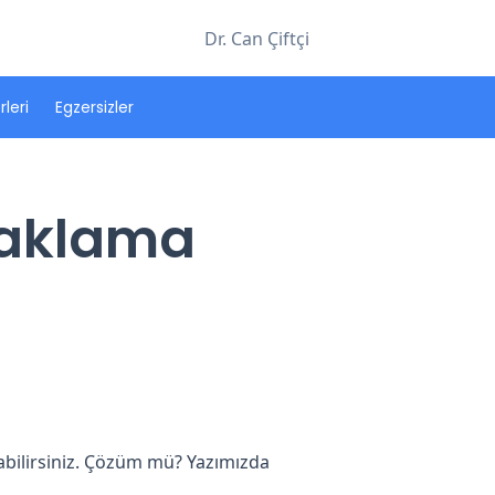
Dr. Can Çiftçi
leri
Egzersizler
raklama
abilirsiniz. Çözüm mü? Yazımızda