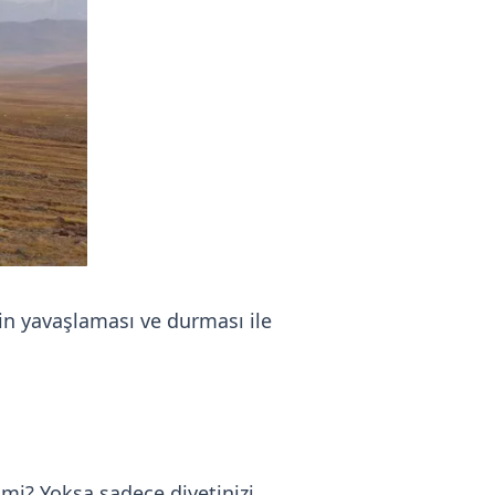
min yavaşlaması ve durması ile
mi? Yoksa sadece diyetinizi