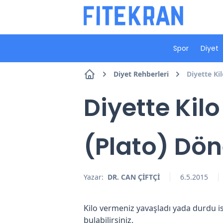
Spor
Diyet
Diyet Rehberleri
Diyette K
Diyette Ki
(Plato) Dö
Yazar:
DR. CAN ÇİFTÇİ
6.5.2015
Kilo vermeniz yavaşladı yada durdu i
bulabilirsiniz.