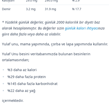
Kalsiyum
29.0 mg
290.0 mg
% 2.9
Demir
3.2 mg
31.9 mg
% 17.7
* Yüzdelik günlük değerler, günlük 2000 kalorilik bir diyeti baz
alarak hesaplanmıştır. Bu değerler sizin
günlük kalori ihtiyacı
nıza
göre daha fazla veya daha az olabilir.
Yulaf unu, mama yapımında, çorba ve lapa yapımında kullanılır.
Yulaf Unu besini veritabanımızda bulunan besinlerin
ortalamasından;
%3 daha az kalori
%29 daha fazla protein
%145 daha fazla karbonhidrat
%22 daha az yağ
içermektedir.