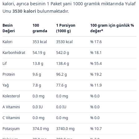
kalori, ayrıca besinin 1 Paket yani 1000 gramlık miktarında Yulaf
Unu
3530 kalori
bulunmaktadır.
Besin
100
1 Porsiyon
100 gram için günlük %
Değeri
gramda
(1000 g)
değer*
Kalori
353 kcal
3530 kcal
% 17.6
Karbonhidrat
54.19 g
542.0 g
% 18.1
Lif
13.8 g
138.4 g
% 55.4
Protein
9.6 g
96.2 g
% 19.2
Yağ
7.8 g
77.6 g
% 11.9
Kolesterol
0.0 mg
0.0 mg
% 0.0
A Vitamini
0.0 IU
0.0 IU
% 0.0
C Vitamini
0.0 mg
0.0 mg
% 0.0
Potasyum
374.0 mg
3740.0 mg
% 10.7