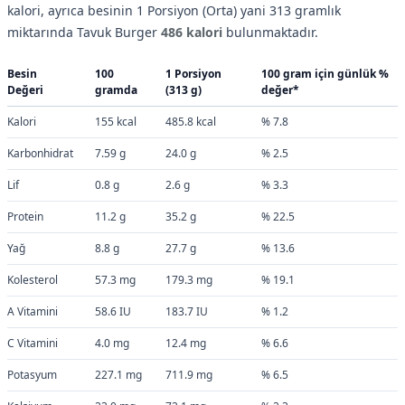
kalori, ayrıca besinin 1 Porsiyon (Orta) yani 313 gramlık
miktarında Tavuk Burger
486 kalori
bulunmaktadır.
Besin
100
1 Porsiyon
100 gram için günlük %
Değeri
gramda
(313 g)
değer*
Kalori
155 kcal
485.8 kcal
% 7.8
Karbonhidrat
7.59 g
24.0 g
% 2.5
Lif
0.8 g
2.6 g
% 3.3
Protein
11.2 g
35.2 g
% 22.5
Yağ
8.8 g
27.7 g
% 13.6
Kolesterol
57.3 mg
179.3 mg
% 19.1
A Vitamini
58.6 IU
183.7 IU
% 1.2
C Vitamini
4.0 mg
12.4 mg
% 6.6
Potasyum
227.1 mg
711.9 mg
% 6.5