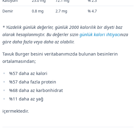
Kalsiyum
23.0 mg
72.1 mg
% 2.3
Demir
0.8 mg
2.7 mg
% 4.7
* Yüzdelik günlük değerler, günlük 2000 kalorilik bir diyeti baz
alarak hesaplanmıştır. Bu değerler sizin
günlük kalori ihtiyacı
nıza
göre daha fazla veya daha az olabilir.
Tavuk Burger besini veritabanımızda bulunan besinlerin
ortalamasından;
%57 daha az kalori
%57 daha fazla protein
%68 daha az karbonhidrat
%11 daha az yağ
içermektedir.