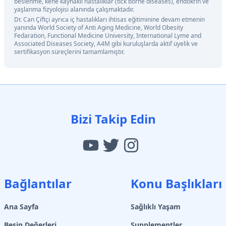
beslenme, kene kaynaklı hastalıklar (tick borne diseases), endokrin ve
yaşlanma fizyolojisi alanında çalışmaktadır.
Dr. Can Çiftçi ayrıca iç hastalıkları ihtisas eğitiminine devam etmenin
yanında World Society of Anti Aging Medicine, World Obesity
Fedaration, Functional Medicine University, International Lyme and
Associated Diseases Society, A4M gibi kuruluşlarda aktif üyelik ve
sertifikasyon süreçlerini tamamlamıştır.
Bizi Takip Edin
Bağlantılar
Konu Başlıkları
Ana Sayfa
Sağlıklı Yaşam
Besin Değerleri
Supplementler