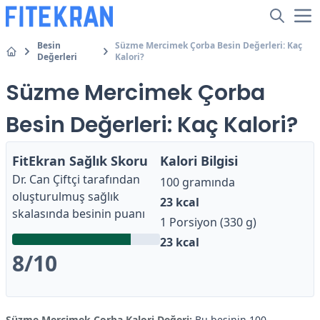
Besin
Süzme Mercimek Çorba Besin Değerleri: Kaç
Değerleri
Kalori?
Süzme Mercimek Çorba
Besin Değerleri: Kaç Kalori?
FitEkran Sağlık Skoru
Kalori Bilgisi
Dr. Can Çiftçi
tarafından
100 gramında
oluşturulmuş sağlık
23
kcal
skalasında besinin puanı
1 Porsiyon (330 g)
23
kcal
8
/10
Süzme Mercimek Çorba Kalori Değeri:
Bu besinin 100