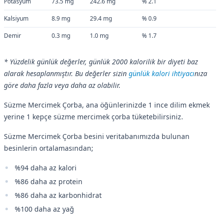
Potasyum
73.5 mg
242.6 mg
% 2.1
Kalsiyum
8.9 mg
29.4 mg
% 0.9
Demir
0.3 mg
1.0 mg
% 1.7
* Yüzdelik günlük değerler, günlük 2000 kalorilik bir diyeti baz
alarak hesaplanmıştır. Bu değerler sizin
günlük kalori ihtiyacı
nıza
göre daha fazla veya daha az olabilir.
Süzme Mercimek Çorba, ana öğünlerinizde 1 ince dilim ekmek
yerine 1 kepçe süzme mercimek çorba tüketebilirsiniz.
Süzme Mercimek Çorba besini veritabanımızda bulunan
besinlerin ortalamasından;
%94 daha az kalori
%86 daha az protein
%86 daha az karbonhidrat
%100 daha az yağ