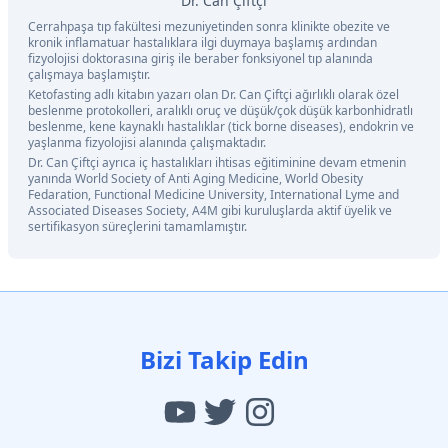
Dr. Can Çiftçi
Cerrahpaşa tıp fakültesi mezuniyetinden sonra klinikte obezite ve
kronik inflamatuar hastalıklara ilgi duymaya başlamış ardından
fizyolojisi doktorasına giriş ile beraber fonksiyonel tıp alanında
çalışmaya başlamıştır.
Ketofasting adlı kitabın yazarı olan Dr. Can Çiftçi ağırlıklı olarak özel
beslenme protokolleri, aralıklı oruç ve düşük/çok düşük karbonhidratlı
beslenme, kene kaynaklı hastalıklar (tick borne diseases), endokrin ve
yaşlanma fizyolojisi alanında çalışmaktadır.
Dr. Can Çiftçi ayrıca iç hastalıkları ihtisas eğitiminine devam etmenin
yanında World Society of Anti Aging Medicine, World Obesity
Fedaration, Functional Medicine University, International Lyme and
Associated Diseases Society, A4M gibi kuruluşlarda aktif üyelik ve
sertifikasyon süreçlerini tamamlamıştır.
Bizi Takip Edin