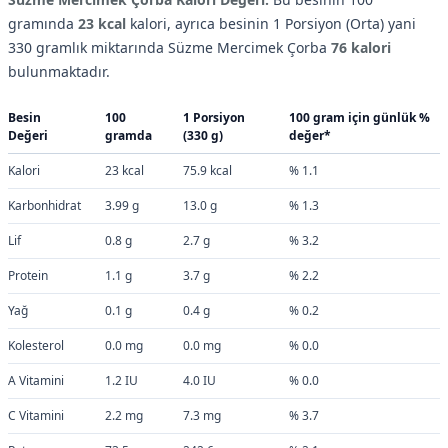
gramında
23 kcal
kalori, ayrıca besinin 1 Porsiyon (Orta) yani
330 gramlık miktarında Süzme Mercimek Çorba
76 kalori
bulunmaktadır.
Besin
100
1 Porsiyon
100 gram için günlük %
Değeri
gramda
(330 g)
değer*
Kalori
23 kcal
75.9 kcal
% 1.1
Karbonhidrat
3.99 g
13.0 g
% 1.3
Lif
0.8 g
2.7 g
% 3.2
Protein
1.1 g
3.7 g
% 2.2
Yağ
0.1 g
0.4 g
% 0.2
Kolesterol
0.0 mg
0.0 mg
% 0.0
A Vitamini
1.2 IU
4.0 IU
% 0.0
C Vitamini
2.2 mg
7.3 mg
% 3.7