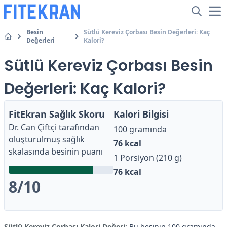
Besin
Sütlü Kereviz Çorbası Besin Değerleri: Kaç
Değerleri
Kalori?
Sütlü Kereviz Çorbası Besin
Değerleri: Kaç Kalori?
FitEkran Sağlık Skoru
Kalori Bilgisi
Dr. Can Çiftçi
tarafından
100 gramında
oluşturulmuş sağlık
76
kcal
skalasında besinin puanı
1 Porsiyon (210 g)
76
kcal
8
/10
Sütlü Kereviz Çorbası Kalori Değeri:
Bu besinin 100 gramında