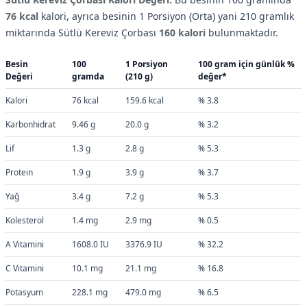
76 kcal
kalori, ayrıca besinin 1 Porsiyon (Orta) yani 210 gramlık
miktarında Sütlü Kereviz Çorbası
160 kalori
bulunmaktadır.
Besin
100
1 Porsiyon
100 gram için günlük %
Değeri
gramda
(210 g)
değer*
Kalori
76 kcal
159.6 kcal
% 3.8
Karbonhidrat
9.46 g
20.0 g
% 3.2
Lif
1.3 g
2.8 g
% 5.3
Protein
1.9 g
3.9 g
% 3.7
Yağ
3.4 g
7.2 g
% 5.3
Kolesterol
1.4 mg
2.9 mg
% 0.5
A Vitamini
1608.0 IU
3376.9 IU
% 32.2
C Vitamini
10.1 mg
21.1 mg
% 16.8
Potasyum
228.1 mg
479.0 mg
% 6.5