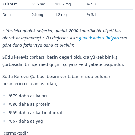
Kalsiyum
51.5 mg
108.2 mg
% 5.2
Demir
0.6 mg
1.2 mg
% 3.1
* Yüzdelik günlük değerler, günlük 2000 kalorilik bir diyeti baz
alarak hesaplanmıştır. Bu değerler sizin
günlük kalori ihtiyacı
nıza
göre daha fazla veya daha az olabilir.
Sütlü kereviz çorbası, besin değeri oldukça yüksek bir kış
çorbasıdır. Un içermediği çin, çölyaka ve diyabete uygundur.
Sütlü Kereviz Çorbası besini veritabanımızda bulunan
besinlerin ortalamasından;
%79 daha az kalori
%86 daha az protein
%59 daha az karbonhidrat
%67 daha az yağ
içermektedir.