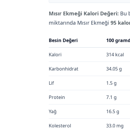
Mısır Ekmeği Kalori Değeri:
Bu b
miktarında Mısır Ekmeği
95 kalo
Besin Değeri
100 gram
Kalori
314 kcal
Karbonhidrat
34.05 g
Lif
1.5 g
Protein
7.1 g
Yağ
16.5 g
Kolesterol
33.0 mg