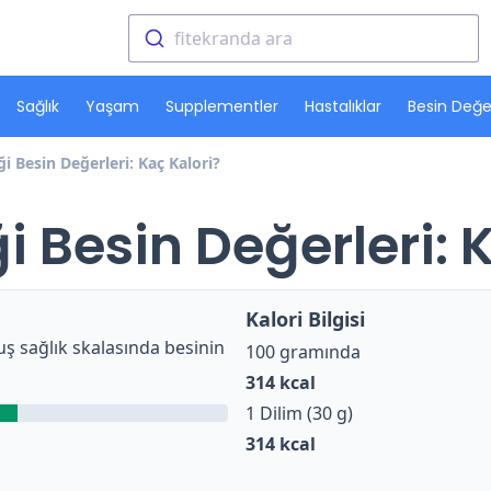
fitekranda ara
Sağlık
Yaşam
Supplementler
Hastalıklar
Besin Değer
i Besin Değerleri: Kaç Kalori?
i Besin Değerleri: 
Kalori Bilgisi
ş sağlık skalasında besinin
100 gramında
314
kcal
1 Dilim (30 g)
314
kcal