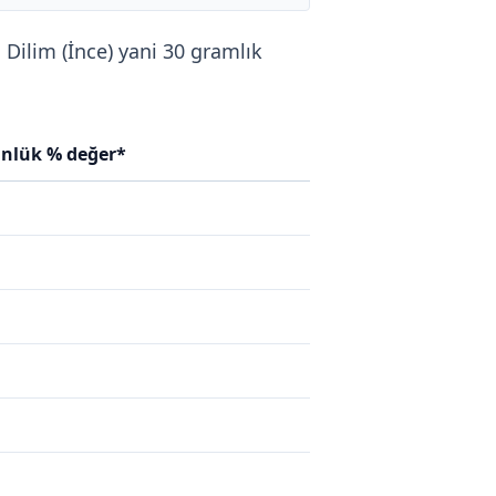
1 Dilim (İnce) yani 30 gramlık
ünlük % değer*