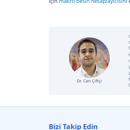
için
makro besin hesaplayıcısını
k
Dr. Can Çiftçi
Bizi Takip Edin