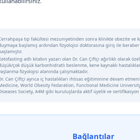
ullanabilirsiniz.
Cerrahpaşa tıp fakültesi mezuniyetinden sonra klinikte obezite ve kr
duymaya başlamış ardından fizyolojisi doktorasına giriş ile beraber
başlamıştır.
Ketofasting adlı kitabın yazarı olan Dr. Can Çiftçi ağırlıklı olarak öze
düşük/çok düşük karbonhidratlı beslenme, kene kaynaklı hastalıklar
yaşlanma fizyolojisi alanında çalışmaktadır.
Dr. Can Çiftçi ayrıca iç hastalıkları ihtisas eğitiminine devam etme
Medicine, World Obesity Fedaration, Functional Medicine Universit
Diseases Society, A4M gibi kuruluşlarda aktif üyelik ve sertifikasyon
Bağlantılar