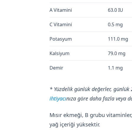
A Vitamini
63.0 IU
C Vitamini
0.5 mg
Potasyum
111.0 mg
Kalsiyum
79.0 mg
Demir
1.1 mg
* Yüzdelik günlük değerler, günlük 
ihtiyacı
nıza göre daha fazla veya da
Mısır ekmeği, B grubu vitaminler,
yağ içeriği yüksektir.