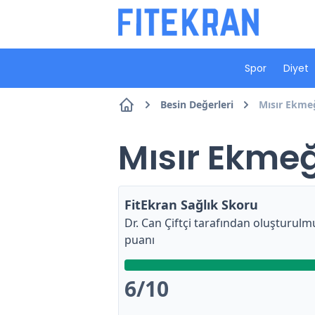
Spor
Diyet
Besin Değerleri
Mısır Ekmeğ
Mısır Ekmeğ
FitEkran Sağlık Skoru
Dr. Can Çiftçi
tarafından oluşturulmu
puanı
6
/10