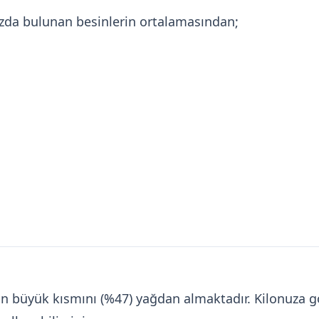
ızda bulunan besinlerin ortalamasından;
inin büyük kısmını (%47) yağdan almaktadır. Kilonuz