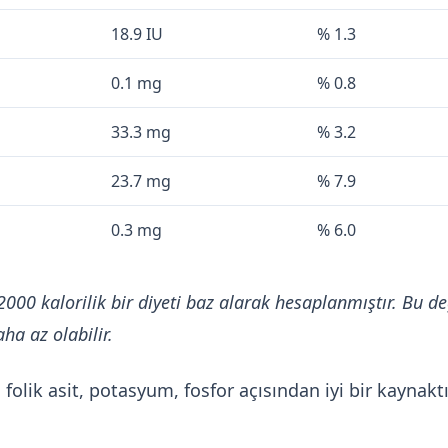
18.9 IU
% 1.3
0.1 mg
% 0.8
33.3 mg
% 3.2
23.7 mg
% 7.9
0.3 mg
% 6.0
2000 kalorilik bir diyeti baz alarak hesaplanmıştır. Bu de
ha az olabilir.
 folik asit, potasyum, fosfor açısından iyi bir kayna