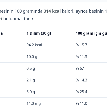
esinin 100 gramında
314 kcal
kalori, ayrıca besinin 
ri
bulunmaktadır.
da
1 Dilim (30 g)
100 gram için g
94.2 kcal
% 15.7
10.0 g
% 11.3
0.5 g
% 6.1
2.1 g
% 14.3
5.0 g
% 25.4
11.0 mg
% 11.0