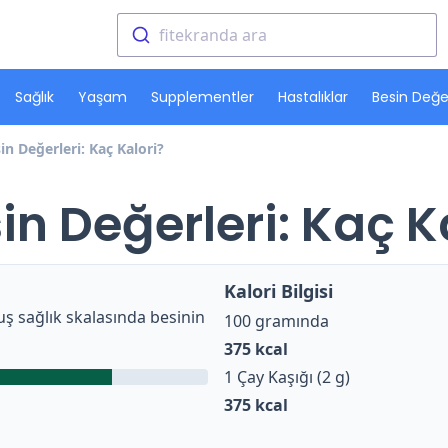
fitekranda ara
Sağlık
Yaşam
Supplementler
Hastalıklar
Besin Değer
n Değerleri: Kaç Kalori?
n Değerleri: Kaç K
Kalori Bilgisi
ş sağlık skalasında besinin
100 gramında
375
kcal
1 Çay Kaşığı (2 g)
375
kcal