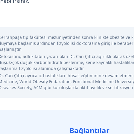
nabilirsiniz.
Cerrahpaşa tıp fakültesi mezuniyetinden sonra klinikte obezite ve kr
duymaya başlamış ardından fizyolojisi doktorasına giriş ile beraber
başlamıştır.
Ketofasting adlı kitabın yazarı olan Dr. Can Çiftçi ağırlıklı olarak öze
düşük/çok düşük karbonhidratlı beslenme, kene kaynaklı hastalıklar
yaşlanma fizyolojisi alanında çalışmaktadır.
Dr. Can Çiftçi ayrıca iç hastalıkları ihtisas eğitiminine devam etme
Medicine, World Obesity Fedaration, Functional Medicine Universit
Diseases Society, A4M gibi kuruluşlarda aktif üyelik ve sertifikasyon
Bağlantılar