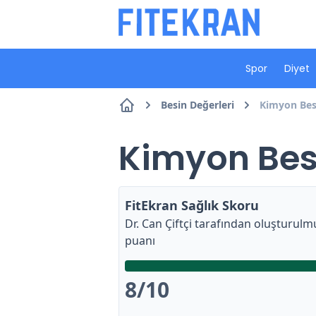
Spor
Diyet
Besin Değerleri
Kimyon Besi
Kimyon Besi
FitEkran Sağlık Skoru
Dr. Can Çiftçi
tarafından oluşturulmu
puanı
8
/10