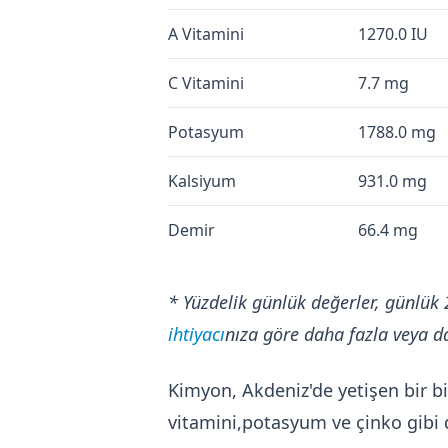
A Vitamini
1270.0 IU
C Vitamini
7.7 mg
Potasyum
1788.0 mg
Kalsiyum
931.0 mg
Demir
66.4 mg
* Yüzdelik günlük değerler, günlük 
ihtiyacı
nıza göre daha fazla veya da
Kimyon, Akdeniz'de yetişen bir bi
vitamini,potasyum ve çinko gibi 