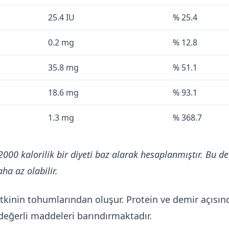
25.4 IU
% 25.4
0.2 mg
% 12.8
35.8 mg
% 51.1
18.6 mg
% 93.1
1.3 mg
% 368.7
2000 kalorilik bir diyeti baz alarak hesaplanmıştır. Bu de
ha az olabilir.
tkinin tohumlarından oluşur. Protein ve demir açısın
değerli maddeleri barındırmaktadır.