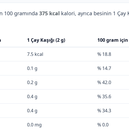
in 100 gramında
375 kcal
kalori, ayrıca besinin 1 Çay
a
1 Çay Kaşığı (2 g)
100 gram için
7.5 kcal
% 18.8
0.1 g
% 14.7
0.2 g
% 42.0
0.4 g
% 35.6
0.4 g
% 34.3
0.0 mg
% 0.0