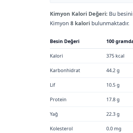
Kimyon Kalori Değeri:
Bu besin
Kimyon
8 kalori
bulunmaktadır.
Besin Değeri
100 gramd
Kalori
375 kcal
Karbonhidrat
44.2 g
Lif
10.5 g
Protein
17.8 g
Yağ
22.3 g
Kolesterol
0.0 mg