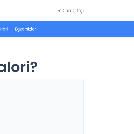
Dr. Can Çiftçi
leri
Egzersizler
alori?