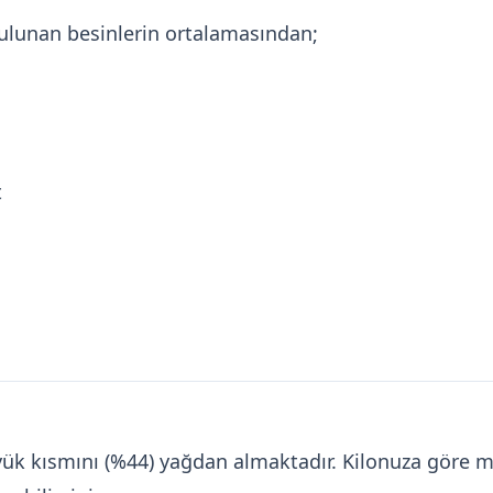
ulunan besinlerin ortalamasından;
t
üyük kısmını (%44) yağdan almaktadır. Kilonuza göre