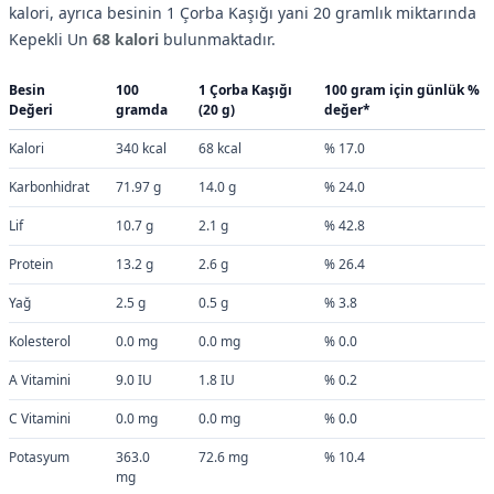
kalori, ayrıca besinin 1 Çorba Kaşığı yani 20 gramlık miktarında
Kepekli Un
68 kalori
bulunmaktadır.
Besin
100
1 Çorba Kaşığı
100 gram için günlük %
Değeri
gramda
(20 g)
değer*
Kalori
340 kcal
68 kcal
% 17.0
Karbonhidrat
71.97 g
14.0 g
% 24.0
Lif
10.7 g
2.1 g
% 42.8
Protein
13.2 g
2.6 g
% 26.4
Yağ
2.5 g
0.5 g
% 3.8
Kolesterol
0.0 mg
0.0 mg
% 0.0
A Vitamini
9.0 IU
1.8 IU
% 0.2
C Vitamini
0.0 mg
0.0 mg
% 0.0
Potasyum
363.0
72.6 mg
% 10.4
mg