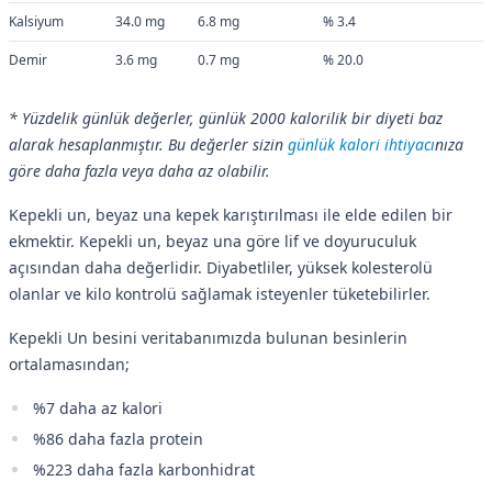
Kalsiyum
34.0 mg
6.8 mg
% 3.4
Demir
3.6 mg
0.7 mg
% 20.0
* Yüzdelik günlük değerler, günlük 2000 kalorilik bir diyeti baz
alarak hesaplanmıştır. Bu değerler sizin
günlük kalori ihtiyacı
nıza
göre daha fazla veya daha az olabilir.
Kepekli un, beyaz una kepek karıştırılması ile elde edilen bir
ekmektir. Kepekli un, beyaz una göre lif ve doyuruculuk
açısından daha değerlidir. Diyabetliler, yüksek kolesterolü
olanlar ve kilo kontrolü sağlamak isteyenler tüketebilirler.
Kepekli Un besini veritabanımızda bulunan besinlerin
ortalamasından;
%7 daha az kalori
%86 daha fazla protein
%223 daha fazla karbonhidrat