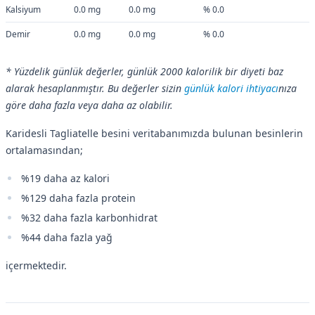
Kalsiyum
0.0 mg
0.0 mg
% 0.0
Demir
0.0 mg
0.0 mg
% 0.0
* Yüzdelik günlük değerler, günlük 2000 kalorilik bir diyeti baz
alarak hesaplanmıştır. Bu değerler sizin
günlük kalori ihtiyacı
nıza
göre daha fazla veya daha az olabilir.
Karidesli Tagliatelle besini veritabanımızda bulunan besinlerin
ortalamasından;
%19 daha az kalori
%129 daha fazla protein
%32 daha fazla karbonhidrat
%44 daha fazla yağ
içermektedir.