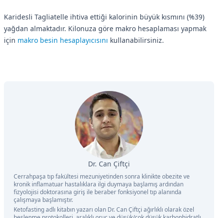
Karidesli Tagliatelle ihtiva ettiği kalorinin büyük kısmını (%39)
yağdan almaktadır. Kilonuza göre makro hesaplaması yapmak
için
makro besin hesaplayıcısını
kullanabilirsiniz.
Dr. Can Çiftçi
Cerrahpaşa tıp fakültesi mezuniyetinden sonra klinikte obezite ve
kronik inflamatuar hastalıklara ilgi duymaya başlamış ardından
fizyolojisi doktorasına giriş ile beraber fonksiyonel tıp alanında
çalışmaya başlamıştır.
Ketofasting adlı kitabın yazarı olan Dr. Can Çiftçi ağırlıklı olarak özel
beslenme protokolleri, aralıklı oruç ve düşük/çok düşük karbonhidratlı