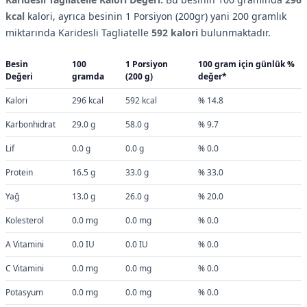
kcal
kalori, ayrıca besinin 1 Porsiyon (200gr) yani 200 gramlık
miktarında Karidesli Tagliatelle
592 kalori
bulunmaktadır.
Besin
100
1 Porsiyon
100 gram için günlük %
Değeri
gramda
(200 g)
değer*
Kalori
296 kcal
592 kcal
% 14.8
Karbonhidrat
29.0 g
58.0 g
% 9.7
Lif
0.0 g
0.0 g
% 0.0
Protein
16.5 g
33.0 g
% 33.0
Yağ
13.0 g
26.0 g
% 20.0
Kolesterol
0.0 mg
0.0 mg
% 0.0
A Vitamini
0.0 IU
0.0 IU
% 0.0
C Vitamini
0.0 mg
0.0 mg
% 0.0
Potasyum
0.0 mg
0.0 mg
% 0.0