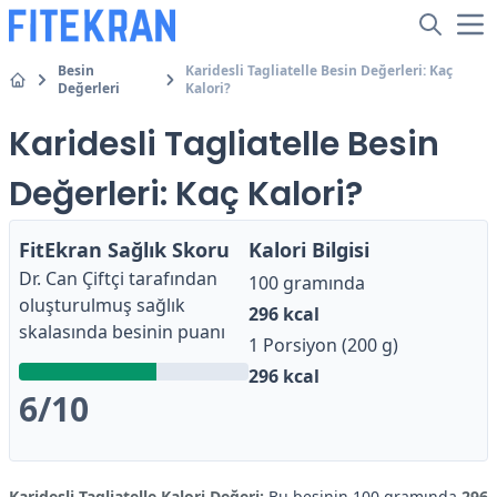
Besin
Karidesli Tagliatelle Besin Değerleri: Kaç
Değerleri
Kalori?
Karidesli Tagliatelle Besin
Değerleri: Kaç Kalori?
FitEkran Sağlık Skoru
Kalori Bilgisi
Dr. Can Çiftçi
tarafından
100 gramında
oluşturulmuş sağlık
296
kcal
skalasında besinin puanı
1 Porsiyon (200 g)
296
kcal
6
/10
Karidesli Tagliatelle Kalori Değeri:
Bu besinin 100 gramında
296