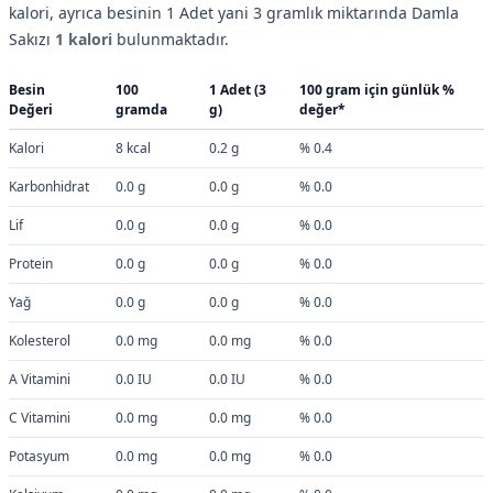
kalori, ayrıca besinin 1 Adet yani 3 gramlık miktarında Damla
Sakızı
1 kalori
bulunmaktadır.
Besin
100
1 Adet (3
100 gram için günlük %
Değeri
gramda
g)
değer*
Kalori
8 kcal
0.2 g
% 0.4
Karbonhidrat
0.0 g
0.0 g
% 0.0
Lif
0.0 g
0.0 g
% 0.0
Protein
0.0 g
0.0 g
% 0.0
Yağ
0.0 g
0.0 g
% 0.0
Kolesterol
0.0 mg
0.0 mg
% 0.0
A Vitamini
0.0 IU
0.0 IU
% 0.0
C Vitamini
0.0 mg
0.0 mg
% 0.0
Potasyum
0.0 mg
0.0 mg
% 0.0