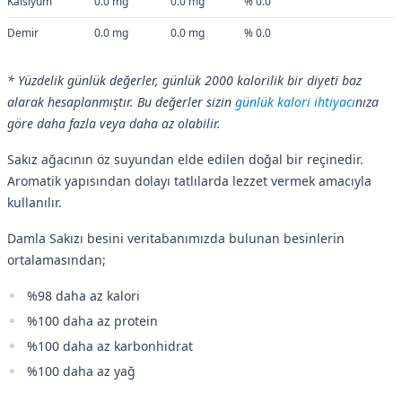
Kalsiyum
0.0 mg
0.0 mg
% 0.0
Demir
0.0 mg
0.0 mg
% 0.0
* Yüzdelik günlük değerler, günlük 2000 kalorilik bir diyeti baz
alarak hesaplanmıştır. Bu değerler sizin
günlük kalori ihtiyacı
nıza
göre daha fazla veya daha az olabilir.
Sakız ağacının öz suyundan elde edilen doğal bir reçinedir.
Aromatik yapısından dolayı tatlılarda lezzet vermek amacıyla
kullanılır.
Damla Sakızı besini veritabanımızda bulunan besinlerin
ortalamasından;
%98 daha az kalori
%100 daha az protein
%100 daha az karbonhidrat
%100 daha az yağ