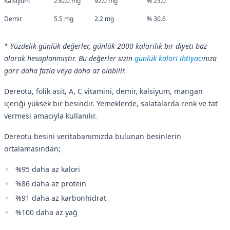
Kalsiyum
230.0 mg
92.0 mg
% 23.0
Demir
5.5 mg
2.2 mg
% 30.6
* Yüzdelik günlük değerler, günlük 2000 kalorilik bir diyeti baz
alarak hesaplanmıştır. Bu değerler sizin
günlük kalori ihtiyacı
nıza
göre daha fazla veya daha az olabilir.
Dereotu, folik asit, A, C vitamini, demir, kalsiyum, mangan
içeriği yüksek bir besindir. Yemeklerde, salatalarda renk ve tat
vermesi amacıyla kullanılır.
Dereotu besini veritabanımızda bulunan besinlerin
ortalamasından;
%95 daha az kalori
%86 daha az protein
%91 daha az karbonhidrat
%100 daha az yağ