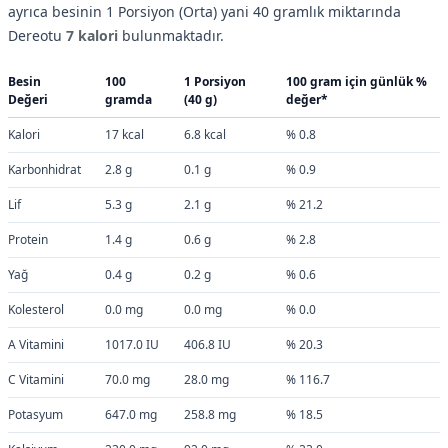
ayrıca besinin 1 Porsiyon (Orta) yani 40 gramlık miktarında
Dereotu
7 kalori
bulunmaktadır.
Besin
100
1 Porsiyon
100 gram için günlük %
Değeri
gramda
(40 g)
değer*
Kalori
17 kcal
6.8 kcal
% 0.8
Karbonhidrat
2.8 g
0.1 g
% 0.9
Lif
5.3 g
2.1 g
% 21.2
Protein
1.4 g
0.6 g
% 2.8
Yağ
0.4 g
0.2 g
% 0.6
Kolesterol
0.0 mg
0.0 mg
% 0.0
A Vitamini
1017.0 IU
406.8 IU
% 20.3
C Vitamini
70.0 mg
28.0 mg
% 116.7
Potasyum
647.0 mg
258.8 mg
% 18.5