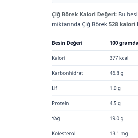
Çiğ Börek Kalori Değeri:
Bu besi
miktarında Çiğ Börek
528 kalori
Besin Değeri
100 gramd
Kalori
377 kcal
Karbonhidrat
46.8 g
Lif
1.0 g
Protein
4.5 g
Yağ
19.0 g
Kolesterol
13.1 mg