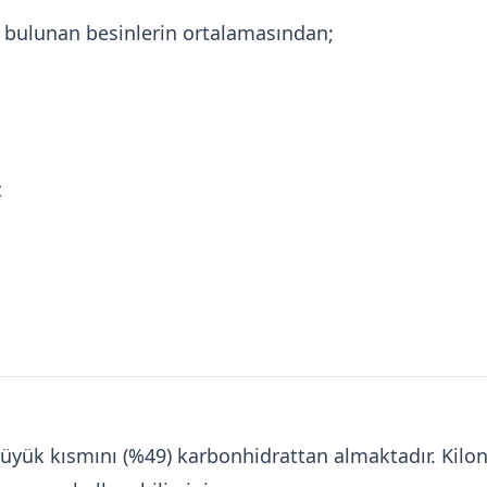
a bulunan besinlerin ortalamasından;
t
n büyük kısmını (%49) karbonhidrattan almaktadır. Ki