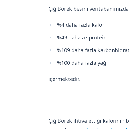
Çiğ Börek besini veritabanımızd
%4 daha fazla kalori
%43 daha az protein
%109 daha fazla karbonhidra
%100 daha fazla yağ
içermektedir.
Çiğ Börek ihtiva ettiği kalorini