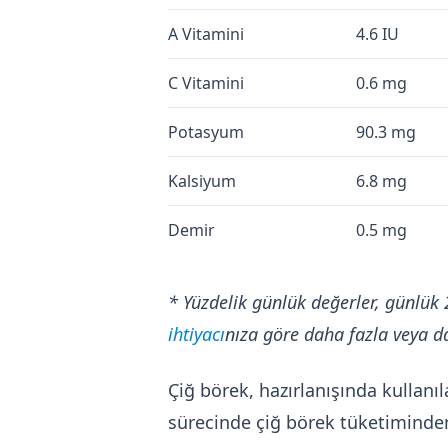
A Vitamini
4.6 IU
C Vitamini
0.6 mg
Potasyum
90.3 mg
Kalsiyum
6.8 mg
Demir
0.5 mg
* Yüzdelik günlük değerler, günlük 
ihtiyacı
nıza göre daha fazla veya da
Çiğ börek, hazırlanışında kullanı
sürecinde çiğ börek tüketiminden