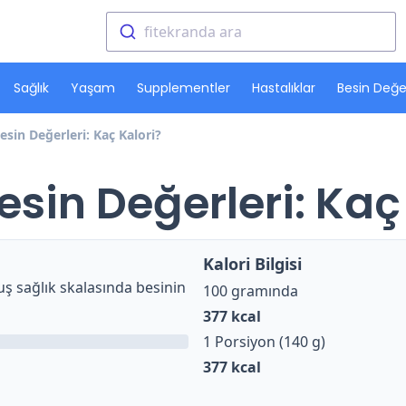
fitekranda ara
Sağlık
Yaşam
Supplementler
Hastalıklar
Besin Değer
esin Değerleri: Kaç Kalori?
esin Değerleri: Kaç
Kalori Bilgisi
ş sağlık skalasında besinin
100 gramında
377
kcal
1 Porsiyon (140 g)
377
kcal