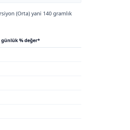
rsiyon (Orta) yani 140 gramlık
n günlük % değer*