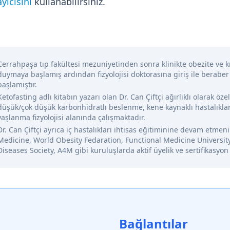
yıcısını
kullanabilirsiniz.
Cerrahpaşa tıp fakültesi mezuniyetinden sonra klinikte obezite ve kr
duymaya başlamış ardından fizyolojisi doktorasına giriş ile beraber
başlamıştır.
Ketofasting adlı kitabın yazarı olan Dr. Can Çiftçi ağırlıklı olarak öze
düşük/çok düşük karbonhidratlı beslenme, kene kaynaklı hastalıklar
yaşlanma fizyolojisi alanında çalışmaktadır.
Dr. Can Çiftçi ayrıca iç hastalıkları ihtisas eğitiminine devam etme
Medicine, World Obesity Fedaration, Functional Medicine Universit
Diseases Society, A4M gibi kuruluşlarda aktif üyelik ve sertifikasyon
Bağlantılar