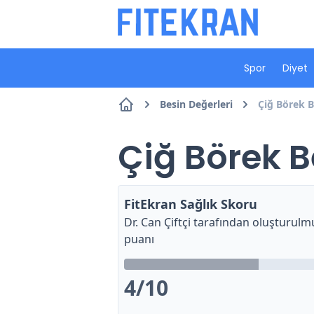
Spor
Diyet
Besin Değerleri
Çiğ Börek B
Çiğ Börek B
FitEkran Sağlık Skoru
Dr. Can Çiftçi
tarafından oluşturulmu
puanı
4
/10