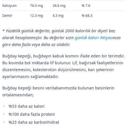
Kalsiyum
76.0 mg
26.6 mg
% 7.6
Demir
12.3 mg
4.3 mg
% 68.3
* Yüzdelik günlük değerler, günlük 2000 kalorilik bir diyeti baz
alarak hesaplanmıştır. Bu değerler sizin
günlük kalori ihtiyacı
nıza
göre daha fazla veya daha az olabilir.
Buğday kepeği, buğdayın kabuk kısmını ifade eden bir terimdir.
Bu kısımda bol miktarda lif bulunur. Lif, bağırsak faaliyetlerinin
düzenlemesini, kolesterolün düşürülmesini, kan şekerinin
ayarlanmasını sağlamaktadır.
Buğday Kepeği besini veritabanımızda bulunan besinlerin
ortalamasından;
%53 daha az kalori
%100 daha fazla protein
%23 daha az karbonhidrat