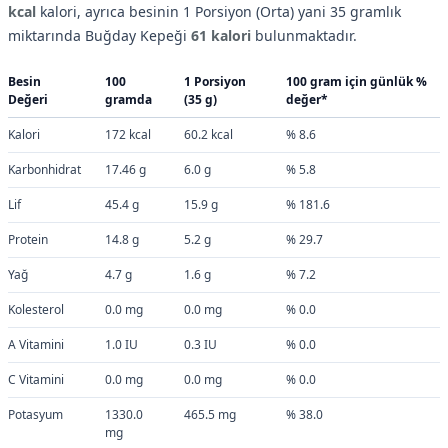
kcal
kalori, ayrıca besinin 1 Porsiyon (Orta) yani 35 gramlık
miktarında Buğday Kepeği
61 kalori
bulunmaktadır.
Besin
100
1 Porsiyon
100 gram için günlük %
Değeri
gramda
(35 g)
değer*
Kalori
172 kcal
60.2 kcal
% 8.6
Karbonhidrat
17.46 g
6.0 g
% 5.8
Lif
45.4 g
15.9 g
% 181.6
Protein
14.8 g
5.2 g
% 29.7
Yağ
4.7 g
1.6 g
% 7.2
Kolesterol
0.0 mg
0.0 mg
% 0.0
A Vitamini
1.0 IU
0.3 IU
% 0.0
C Vitamini
0.0 mg
0.0 mg
% 0.0
Potasyum
1330.0
465.5 mg
% 38.0
mg