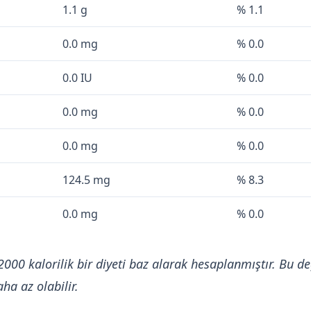
1.1 g
% 1.1
0.0 mg
% 0.0
0.0 IU
% 0.0
0.0 mg
% 0.0
0.0 mg
% 0.0
124.5 mg
% 8.3
0.0 mg
% 0.0
2000 kalorilik bir diyeti baz alarak hesaplanmıştır. Bu de
ha az olabilir.