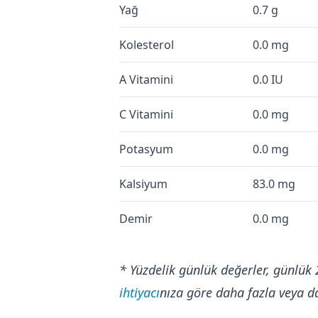
Yağ
0.7 g
Kolesterol
0.0 mg
A Vitamini
0.0 IU
C Vitamini
0.0 mg
Potasyum
0.0 mg
Kalsiyum
83.0 mg
Demir
0.0 mg
* Yüzdelik günlük değerler, günlük 
ihtiyacı
nıza göre daha fazla veya da