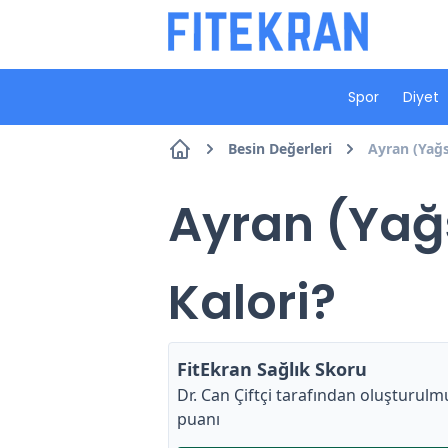
Spor
Diyet
Besin Değerleri
Ayran (Yağs
Ayran (Yağs
Kalori?
FitEkran Sağlık Skoru
Dr. Can Çiftçi
tarafından oluşturulmu
puanı