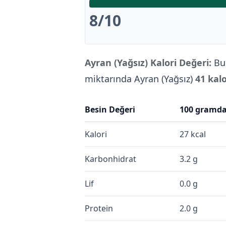
8
/10
Ayran (Yağsız) Kalori Değeri:
Bu 
miktarında Ayran (Yağsız)
41 kalo
Besin Değeri
100 gramd
Kalori
27 kcal
Karbonhidrat
3.2 g
Lif
0.0 g
Protein
2.0 g