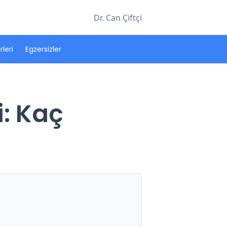
Dr. Can Çiftçi
leri
Egzersizler
i: Kaç