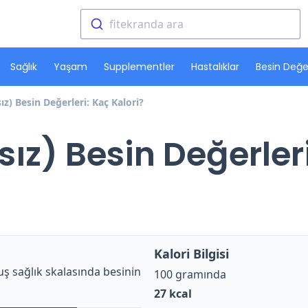
fitekranda ara
Sağlık
Yaşam
Supplementler
Hastalıklar
Besin Değer
ız) Besin Değerleri: Kaç Kalori?
ız) Besin Değerler
Kalori Bilgisi
ş sağlık skalasında besinin
100 gramında
27
kcal