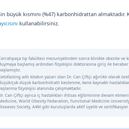
orinin büyük kısmını (%47) karbonhidrattan almaktadır
yıcısını
kullanabilirsiniz.
Cerrahpaşa tıp fakültesi mezuniyetinden sonra klinikte obezite ve kr
duymaya başlamış ardından fizyolojisi doktorasına giriş ile beraber
başlamıştır.
Ketofasting adlı kitabın yazarı olan Dr. Can Çiftçi ağırlıklı olarak öze
düşük/çok düşük karbonhidratlı beslenme, kene kaynaklı hastalıklar
yaşlanma fizyolojisi alanında çalışmaktadır.
Dr. Can Çiftçi ayrıca iç hastalıkları ihtisas eğitiminine devam etme
Medicine, World Obesity Fedaration, Functional Medicine Universit
Diseases Society, A4M gibi kuruluşlarda aktif üyelik ve sertifikasyon