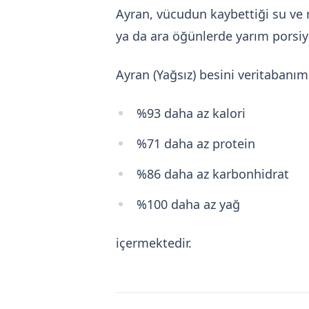
Ayran, vücudun kaybettiği su ve m
ya da ara öğünlerde yarım porsiyon
Ayran (Yağsız) besini veritabanı
%93 daha az kalori
%71 daha az protein
%86 daha az karbonhidrat
%100 daha az yağ
içermektedir.