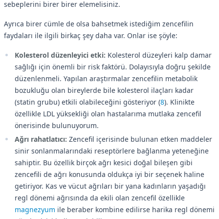
sebeplerini birer birer elemelisiniz.
Ayrıca birer cümle de olsa bahsetmek istediğim zencefilin
faydaları ile ilgili birkaç şey daha var. Onlar ise şöyle:
Kolesterol düzenleyici etki:
Kolesterol düzeyleri kalp damar
sağlığı için önemli bir risk faktörü. Dolayısıyla doğru şekilde
düzenlenmeli. Yapılan araştırmalar zencefilin metabolik
bozukluğu olan bireylerde bile kolesterol ilaçları kadar
(statin grubu) etkili olabileceğini gösteriyor (
8
). Klinikte
özellikle LDL yüksekliği olan hastalarıma mutlaka zencefil
önerisinde bulunuyorum.
Ağrı rahatlatıcı:
Zencefil içerisinde bulunan etken maddeler
sinir sonlanmalarındaki reseptörlere bağlanma yeteneğine
sahiptir. Bu özellik birçok ağrı kesici doğal bileşen gibi
zencefili de ağrı konusunda oldukça iyi bir seçenek haline
getiriyor. Kas ve vücut ağrıları bir yana kadınların yaşadığı
regl dönemi ağrısında da ekili olan zencefil özellikle
magnezyum
ile beraber kombine edilirse harika regl dönemi