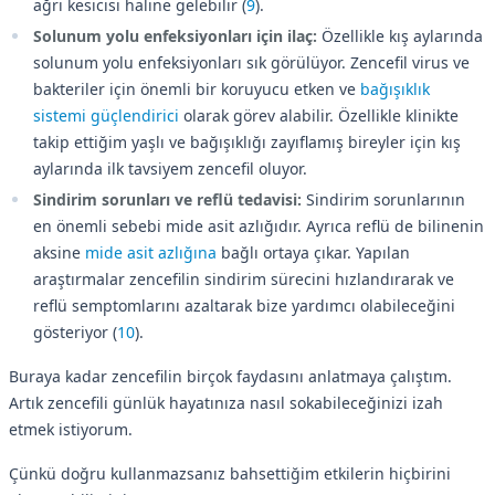
ağrı kesicisi haline gelebilir (
9
).
Solunum yolu enfeksiyonları için ilaç:
Özellikle kış aylarında
solunum yolu enfeksiyonları sık görülüyor. Zencefil virus ve
bakteriler için önemli bir koruyucu etken ve
bağışıklık
sistemi güçlendirici
olarak görev alabilir. Özellikle klinikte
takip ettiğim yaşlı ve bağışıklığı zayıflamış bireyler için kış
aylarında ilk tavsiyem zencefil oluyor.
Sindirim sorunları ve reflü tedavisi:
Sindirim sorunlarının
en önemli sebebi mide asit azlığıdır. Ayrıca reflü de bilinenin
aksine
mide asit azlığına
bağlı ortaya çıkar. Yapılan
araştırmalar zencefilin sindirim sürecini hızlandırarak ve
reflü semptomlarını azaltarak bize yardımcı olabileceğini
gösteriyor (
10
).
Buraya kadar zencefilin birçok faydasını anlatmaya çalıştım.
Artık zencefili günlük hayatınıza nasıl sokabileceğinizi izah
etmek istiyorum.
Çünkü doğru kullanmazsanız bahsettiğim etkilerin hiçbirini