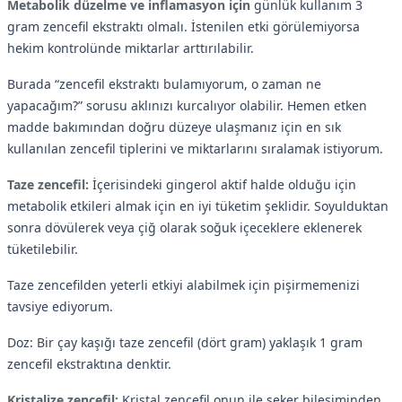
Metabolik düzelme ve inflamasyon için
günlük kullanım 3
gram zencefil ekstraktı olmalı. İstenilen etki görülemiyorsa
hekim kontrolünde miktarlar arttırılabilir.
Burada “zencefil ekstraktı bulamıyorum, o zaman ne
yapacağım?” sorusu aklınızı kurcalıyor olabilir. Hemen etken
madde bakımından doğru düzeye ulaşmanız için en sık
kullanılan zencefil tiplerini ve miktarlarını sıralamak istiyorum.
Taze zencefil:
İçerisindeki gingerol aktif halde olduğu için
metabolik etkileri almak için en iyi tüketim şeklidir. Soyulduktan
sonra dövülerek veya çiğ olarak soğuk içeceklere eklenerek
tüketilebilir.
Taze zencefilden yeterli etkiyi alabilmek için pişirmemenizi
tavsiye ediyorum.
Doz: Bir çay kaşığı taze zencefil (dört gram) yaklaşık 1 gram
zencefil ekstraktına denktir.
Kristalize zencefil:
Kristal zencefil onun ile şeker bileşiminden