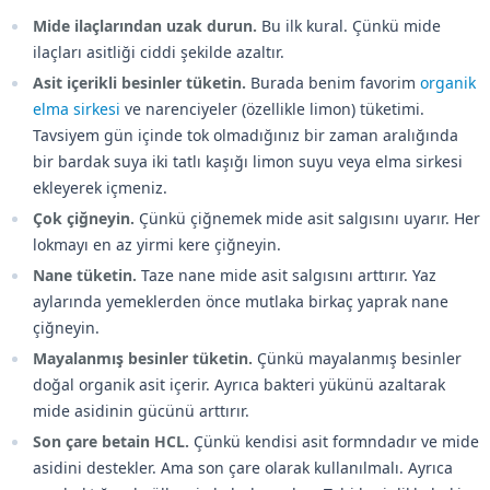
Mide ilaçlarından uzak durun.
Bu ilk kural. Çünkü mide
ilaçları asitliği ciddi şekilde azaltır.
Asit içerikli besinler tüketin.
Burada benim favorim
organik
elma sirkesi
ve narenciyeler (özellikle limon) tüketimi.
Tavsiyem gün içinde tok olmadığınız bir zaman aralığında
bir bardak suya iki tatlı kaşığı limon suyu veya elma sirkesi
ekleyerek içmeniz.
Çok çiğneyin.
Çünkü çiğnemek mide asit salgısını uyarır. Her
lokmayı en az yirmi kere çiğneyin.
Nane tüketin.
Taze nane mide asit salgısını arttırır. Yaz
aylarında yemeklerden önce mutlaka birkaç yaprak nane
çiğneyin.
Mayalanmış besinler tüketin.
Çünkü mayalanmış besinler
doğal organik asit içerir. Ayrıca bakteri yükünü azaltarak
mide asidinin gücünü arttırır.
Son çare betain HCL.
Çünkü kendisi asit formndadır ve mide
asidini destekler. Ama son çare olarak kullanılmalı. Ayrıca