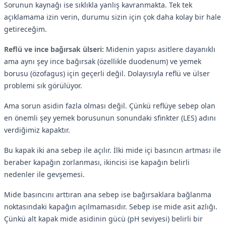
Sorunun kaynağı ise sıklıkla yanlış kavranmakta. Tek tek
açıklamama izin verin, durumu sizin için çok daha kolay bir hale
getireceğim.
Reflü ve ince bağırsak ülseri:
Midenin yapısı asitlere dayanıklı
ama aynı şey ince bağırsak (özellikle duodenum) ve yemek
borusu (özofagus) için geçerli değil. Dolayısıyla reflü ve ülser
problemi sık görülüyor.
Ama sorun asidin fazla olması değil. Çünkü reflüye sebep olan
en önemli şey yemek borusunun sonundaki sfinkter (LES) adını
verdiğimiz kapaktır.
Bu kapak iki ana sebep ile açılır. İlki mide içi basıncın artması ile
beraber kapağın zorlanması, ikincisi ise kapağın belirli
nedenler ile gevşemesi.
Mide basıncını arttıran ana sebep ise bağırsaklara bağlanma
noktasındaki kapağın açılmamasıdır. Sebep ise mide asit azlığı.
Çünkü alt kapak mide asidinin gücü (pH seviyesi) belirli bir