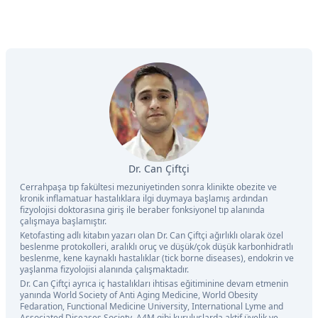
Dr. Can Çiftçi
Cerrahpaşa tıp fakültesi mezuniyetinden sonra klinikte obezite ve
kronik inflamatuar hastalıklara ilgi duymaya başlamış ardından
fizyolojisi doktorasına giriş ile beraber fonksiyonel tıp alanında
çalışmaya başlamıştır.
Ketofasting adlı kitabın yazarı olan Dr. Can Çiftçi ağırlıklı olarak özel
beslenme protokolleri, aralıklı oruç ve düşük/çok düşük karbonhidratlı
beslenme, kene kaynaklı hastalıklar (tick borne diseases), endokrin ve
yaşlanma fizyolojisi alanında çalışmaktadır.
Dr. Can Çiftçi ayrıca iç hastalıkları ihtisas eğitiminine devam etmenin
yanında World Society of Anti Aging Medicine, World Obesity
Fedaration, Functional Medicine University, International Lyme and
Associated Diseases Society, A4M gibi kuruluşlarda aktif üyelik ve