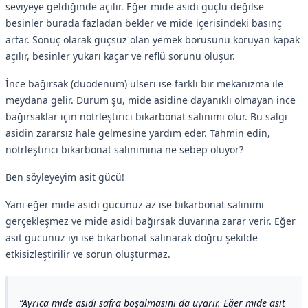
seviyeye geldiğinde açılır. Eğer mide asidi güçlü değilse
besinler burada fazladan bekler ve mide içerisindeki basınç
artar. Sonuç olarak güçsüz olan yemek borusunu koruyan kapak
açılır, besinler yukarı kaçar ve reflü sorunu oluşur.
İnce bağırsak (duodenum) ülseri ise farklı bir mekanizma ile
meydana gelir. Durum şu, mide asidine dayanıklı olmayan ince
bağırsaklar için nötrleştirici bikarbonat salınımı olur. Bu salgı
asidin zararsız hale gelmesine yardım eder. Tahmin edin,
nötrleştirici bikarbonat salınımına ne sebep oluyor?
Ben söyleyeyim asit gücü!
Yani eğer mide asidi gücünüz az ise bikarbonat salınımı
gerçekleşmez ve mide asidi bağırsak duvarına zarar verir. Eğer
asit gücünüz iyi ise bikarbonat salınarak doğru şekilde
etkisizleştirilir ve sorun oluşturmaz.
Ayrıca mide asidi safra boşalmasını da uyarır. Eğer mide asit