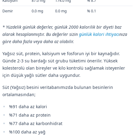
Kalsiyum
87.0 mg
174.0 mg
% 8.7
Demir
0.0 mg
0.0 mg
% 0.1
* Yüzdelik günlük değerler, günlük 2000 kalorilik bir diyeti baz
alarak hesaplanmıştır. Bu değerler sizin
günlük kalori ihtiyacı
nıza
göre daha fazla veya daha az olabilir.
Yağsız süt, protein, kalsiyum ve fosforun iyi bir kaynağıdır.
Günde 2-3 su bardağı süt grubu tüketimi önerilir. Yüksek
kolesterolü olan bireyler ve kilo kontrolü sağlamak isteyenler
için düşük yağlı sütler daha uygundur.
Süt (Yağsız) besini veritabanımızda bulunan besinlerin
ortalamasından;
%91 daha az kalori
%71 daha az protein
%77 daha az karbonhidrat
%100 daha az yağ