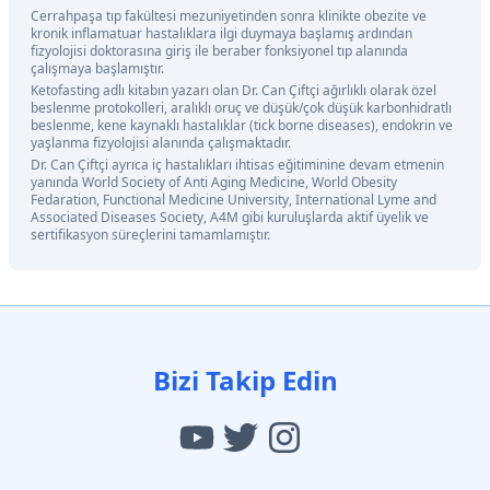
Cerrahpaşa tıp fakültesi mezuniyetinden sonra klinikte obezite ve
kronik inflamatuar hastalıklara ilgi duymaya başlamış ardından
fizyolojisi doktorasına giriş ile beraber fonksiyonel tıp alanında
çalışmaya başlamıştır.
Ketofasting adlı kitabın yazarı olan Dr. Can Çiftçi ağırlıklı olarak özel
beslenme protokolleri, aralıklı oruç ve düşük/çok düşük karbonhidratlı
beslenme, kene kaynaklı hastalıklar (tick borne diseases), endokrin ve
yaşlanma fizyolojisi alanında çalışmaktadır.
Dr. Can Çiftçi ayrıca iç hastalıkları ihtisas eğitiminine devam etmenin
yanında World Society of Anti Aging Medicine, World Obesity
Fedaration, Functional Medicine University, International Lyme and
Associated Diseases Society, A4M gibi kuruluşlarda aktif üyelik ve
sertifikasyon süreçlerini tamamlamıştır.
Bizi Takip Edin