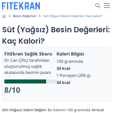
Besin Değerleri
Süt (Yağsız) Besin Değerleri: Kaç Kalori?
Süt (Yağsız) Besin Değerleri:
Kaç Kalori?
FitEkran Sağlık Skoru
Kalori Bilgisi
Dr. Can Çiftçi
tarafından
100 gramında
oluşturulmuş sağlık
34
kcal
skalasında besinin puanı
1 Porsiyon (200 g)
34
kcal
8
/10
Süt (Yağsız) Kalori Değeri:
Bu besinin 100 gramında
34 kcal