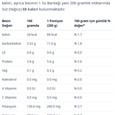
kalori, ayrıca besinin 1 Su Bardağı yani 200 gramlık miktarında
Süt (Yağsız)
68 kalori
bulunmaktadır.
Besin
100
1 Porsiyon
100 gram için günlük %
Değeri
gramda
(200 g)
değer*
Kalori
34 kcal
68 kcal
% 1.7
Karbonhidrat
5.52 g
11.0 g
% 1.8
Lif
0.0 g
0.0 g
% 0.0
Protein
2.8 g
5.6 g
% 5.6
Yağ
0.1 g
0.2 g
% 0.2
Kolesterol
0.0 mg
0.0 mg
% 0.0
A Vitamini
0.0 IU
0.0 IU
% 0.0
C Vitamini
0.0 mg
0.0 mg
% 0.0
Potasyum
130.0 mg
260.0 mg
% 3.7