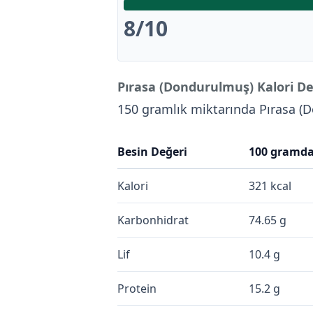
8
/10
Pırasa (Dondurulmuş) Kalori De
150 gramlık miktarında Pırasa 
Besin Değeri
100 gramd
Kalori
321 kcal
Karbonhidrat
74.65 g
Lif
10.4 g
Protein
15.2 g