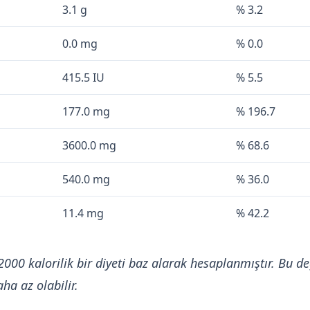
3.1 g
% 3.2
0.0 mg
% 0.0
415.5 IU
% 5.5
177.0 mg
% 196.7
3600.0 mg
% 68.6
540.0 mg
% 36.0
11.4 mg
% 42.2
2000 kalorilik bir diyeti baz alarak hesaplanmıştır. Bu de
ha az olabilir.