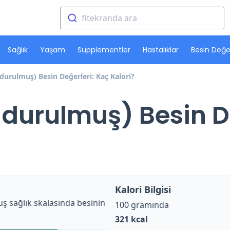
fitekranda ara
Sağlık
Yaşam
Supplementler
Hastalıklar
Besin Değer
durulmuş) Besin Değerleri: Kaç Kalori?
durulmuş) Besin De
Kalori Bilgisi
ş sağlık skalasında besinin
100 gramında
321
kcal