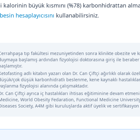
ği kalorinin büyük kısmını (%78) karbonhidrattan alm
esin hesaplayıcısını
kullanabilirsiniz.
Cerrahpaşa tıp fakültesi mezuniyetinden sonra klinikte obezite ve kr
duymaya başlamış ardından fizyolojisi doktorasına giriş ile beraber
başlamıştır.
Ketofasting adlı kitabın yazarı olan Dr. Can Çiftçi ağırlıklı olarak öze
düşük/çok düşük karbonhidratlı beslenme, kene kaynaklı hastalıklar
yaşlanma fizyolojisi alanında çalışmaktadır.
Dr. Can Çiftçi ayrıca iç hastalıkları ihtisas eğitiminine devam etme
Medicine, World Obesity Fedaration, Functional Medicine Universit
Diseases Society, A4M gibi kuruluşlarda aktif üyelik ve sertifikasyon