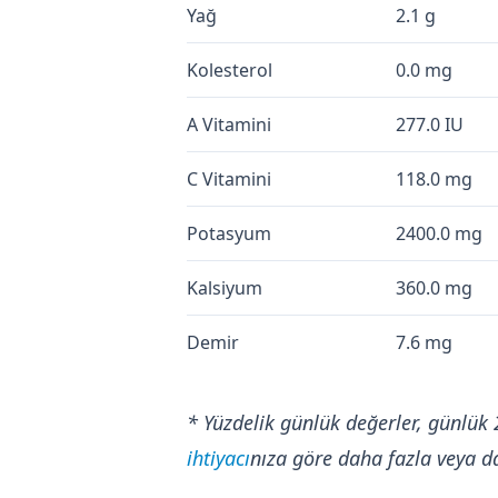
Yağ
2.1 g
Kolesterol
0.0 mg
A Vitamini
277.0 IU
C Vitamini
118.0 mg
Potasyum
2400.0 mg
Kalsiyum
360.0 mg
Demir
7.6 mg
* Yüzdelik günlük değerler, günlük 
ihtiyacı
nıza göre daha fazla veya da