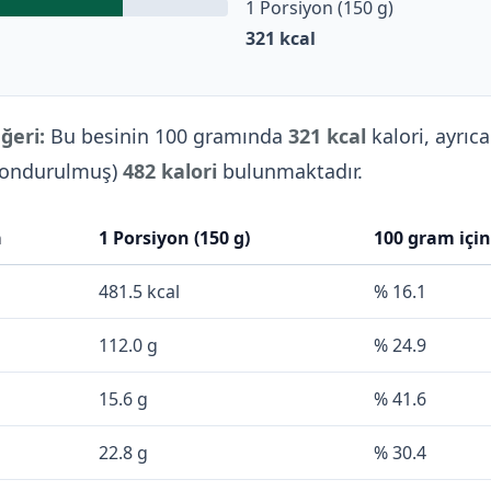
1 Porsiyon (150 g)
321
kcal
ğeri:
Bu besinin 100 gramında
321 kcal
kalori, ayrıc
(Dondurulmuş)
482 kalori
bulunmaktadır.
a
1 Porsiyon (150 g)
100 gram içi
481.5 kcal
% 16.1
112.0 g
% 24.9
15.6 g
% 41.6
22.8 g
% 30.4