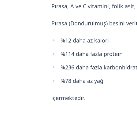
Pırasa, A ve C vitamini, folik asi
Pırasa (Dondurulmuş) besini ver
%12 daha az kalori
%114 daha fazla protein
%236 daha fazla karbonhidra
%78 daha az yağ
içermektedir.