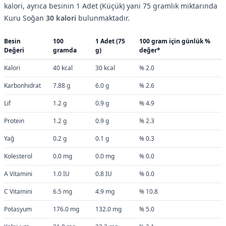
kalori, ayrıca besinin 1 Adet (Küçük) yani 75 gramlık miktarında
Kuru Soğan
30 kalori
bulunmaktadır.
Besin
100
1 Adet (75
100 gram için günlük %
Değeri
gramda
g)
değer*
Kalori
40 kcal
30 kcal
% 2.0
Karbonhidrat
7.88 g
6.0 g
% 2.6
Lif
1.2 g
0.9 g
% 4.9
Protein
1.2 g
0.9 g
% 2.3
Yağ
0.2 g
0.1 g
% 0.3
Kolesterol
0.0 mg
0.0 mg
% 0.0
A Vitamini
1.0 IU
0.8 IU
% 0.0
C Vitamini
6.5 mg
4.9 mg
% 10.8
Potasyum
176.0 mg
132.0 mg
% 5.0