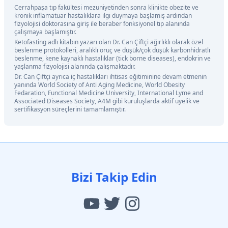
Cerrahpaşa tıp fakültesi mezuniyetinden sonra klinikte obezite ve
kronik inflamatuar hastalıklara ilgi duymaya başlamış ardından
fizyolojisi doktorasına giriş ile beraber fonksiyonel tıp alanında
çalışmaya başlamıştır.
Ketofasting adlı kitabın yazarı olan Dr. Can Çiftçi ağırlıklı olarak özel
beslenme protokolleri, aralıklı oruç ve düşük/çok düşük karbonhidratlı
beslenme, kene kaynaklı hastalıklar (tick borne diseases), endokrin ve
yaşlanma fizyolojisi alanında çalışmaktadır.
Dr. Can Çiftçi ayrıca iç hastalıkları ihtisas eğitiminine devam etmenin
yanında World Society of Anti Aging Medicine, World Obesity
Fedaration, Functional Medicine University, International Lyme and
Associated Diseases Society, A4M gibi kuruluşlarda aktif üyelik ve
sertifikasyon süreçlerini tamamlamıştır.
Bizi Takip Edin