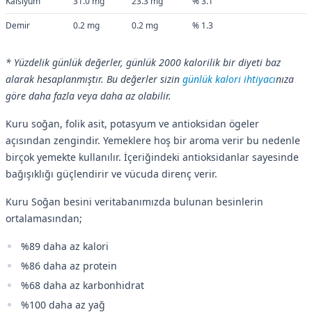
Kalsiyum
31.0 mg
23.3 mg
% 3.1
Demir
0.2 mg
0.2 mg
% 1.3
* Yüzdelik günlük değerler, günlük 2000 kalorilik bir diyeti baz
alarak hesaplanmıştır. Bu değerler sizin
günlük kalori ihtiyacı
nıza
göre daha fazla veya daha az olabilir.
Kuru soğan, folik asit, potasyum ve antioksidan ögeler
açısından zengindir. Yemeklere hoş bir aroma verir bu nedenle
birçok yemekte kullanılır. İçeriğindeki antioksidanlar sayesinde
bağışıklığı güçlendirir ve vücuda direnç verir.
Kuru Soğan besini veritabanımızda bulunan besinlerin
ortalamasından;
%89 daha az kalori
%86 daha az protein
%68 daha az karbonhidrat
%100 daha az yağ