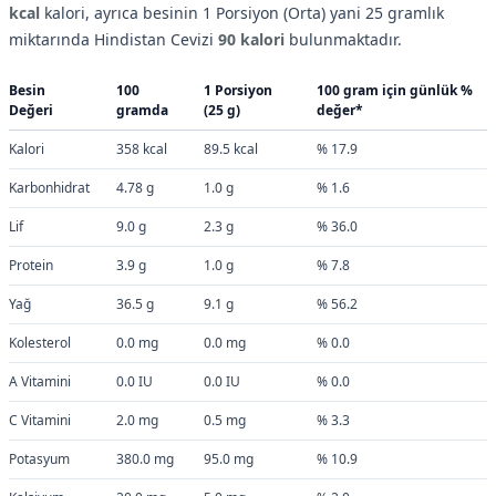
kcal
kalori, ayrıca besinin 1 Porsiyon (Orta) yani 25 gramlık
miktarında Hindistan Cevizi
90 kalori
bulunmaktadır.
Besin
100
1 Porsiyon
100 gram için günlük %
Değeri
gramda
(25 g)
değer*
Kalori
358 kcal
89.5 kcal
% 17.9
Karbonhidrat
4.78 g
1.0 g
% 1.6
Lif
9.0 g
2.3 g
% 36.0
Protein
3.9 g
1.0 g
% 7.8
Yağ
36.5 g
9.1 g
% 56.2
Kolesterol
0.0 mg
0.0 mg
% 0.0
A Vitamini
0.0 IU
0.0 IU
% 0.0
C Vitamini
2.0 mg
0.5 mg
% 3.3
Potasyum
380.0 mg
95.0 mg
% 10.9