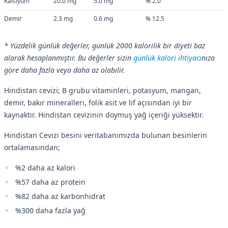
Kalsiyum
20.0 mg
5.0 mg
% 2.0
Demir
2.3 mg
0.6 mg
% 12.5
* Yüzdelik günlük değerler, günlük 2000 kalorilik bir diyeti baz
alarak hesaplanmıştır. Bu değerler sizin
günlük kalori ihtiyacı
nıza
göre daha fazla veya daha az olabilir.
Hindistan cevizi; B grubu vitaminleri, potasyum, mangan,
demir, bakır mineralleri, folik asit ve lif açısından iyi bir
kaynaktır. Hindistan cevizinin doymuş yağ içeriği yüksektir.
Hindistan Cevizi besini veritabanımızda bulunan besinlerin
ortalamasından;
%2 daha az kalori
%57 daha az protein
%82 daha az karbonhidrat
%300 daha fazla yağ