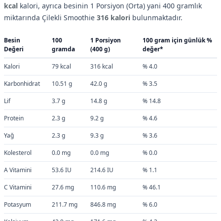
kcal
kalori, ayrıca besinin 1 Porsiyon (Orta) yani 400 gramlık
miktarında Çilekli Smoothie
316 kalori
bulunmaktadır.
Besin
100
1 Porsiyon
100 gram için günlük %
Değeri
gramda
(400 g)
değer*
Kalori
79 kcal
316 kcal
% 4.0
Karbonhidrat
10.51 g
42.0 g
% 3.5
Lif
3.7 g
14.8 g
% 14.8
Protein
2.3 g
9.2 g
% 4.6
Yağ
2.3 g
9.3 g
% 3.6
Kolesterol
0.0 mg
0.0 mg
% 0.0
A Vitamini
53.6 IU
214.6 IU
% 1.1
C Vitamini
27.6 mg
110.6 mg
% 46.1
Potasyum
211.7 mg
846.8 mg
% 6.0