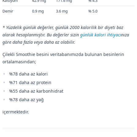
Kalsiyum
42.9 mg
171.6 mg
% 4.3
Demir
0.9 mg
3.6 mg
% 5.0
* Yüzdelik günlük değerler, günlük 2000 kalorilik bir diyeti baz
alarak hesaplanmıştır. Bu değerler sizin
günlük kalori ihtiyacı
nıza
göre daha fazla veya daha az olabilir.
Çilekli Smoothie besini veritabanımızda bulunan besinlerin
ortalamasından;
%78 daha az kalori
%71 daha az protein
%55 daha az karbonhidrat
%78 daha az yağ
içermektedir.