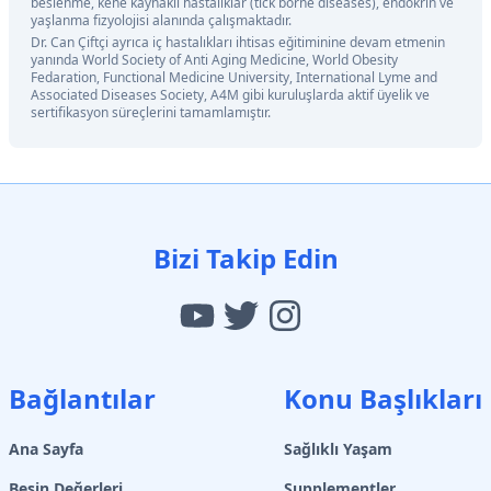
beslenme, kene kaynaklı hastalıklar (tick borne diseases), endokrin ve
yaşlanma fizyolojisi alanında çalışmaktadır.
Dr. Can Çiftçi ayrıca iç hastalıkları ihtisas eğitiminine devam etmenin
yanında World Society of Anti Aging Medicine, World Obesity
Fedaration, Functional Medicine University, International Lyme and
Associated Diseases Society, A4M gibi kuruluşlarda aktif üyelik ve
sertifikasyon süreçlerini tamamlamıştır.
Bizi Takip Edin
Bağlantılar
Konu Başlıkları
Ana Sayfa
Sağlıklı Yaşam
Besin Değerleri
Supplementler