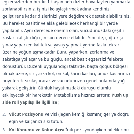
egzersizlerden biridir. İlk aşamada dizler havadayken yapmakta
zorlanabilirsiniz, işinizi kolaylaştırmak adına kendinizi
geliştirene kadar dizlerinizi yere değdirerek destek alabilirsiniz.
Bu hareket basittir ve akla gelebilecek herhangi bir yerde
yapılabilir. Aynı derecede önemli olan, vücudunuzdaki çeşitli
kasları çalıştırdığı için son derece etkilidir. Yine de, çoğu kişi
şınav yaparken kaliteli ve yavaş yapmak yerine fazla tekrar
üzerine yoğunlaşmaktadır. Bunu yaparken, zorlanma ve
sakatlığa yol açar ve bu güçlü, ancak basit egzersizi felakete
dönüştürür. Düzenli uygulandığı taktirde, başta göğüs bölgesi
olmak üzere, sırt, arka kol, ön kol, karın kasları, omuz kaslarınızı
büyüterek, sıkılaştırarak ve vücudunuzda genel anlamda yağ
yakarak geliştirir. Günlük hayatınızdaki duruşu olumlu
etkileyecek bir harekettir. Metabolizma hızınızı arttırır.
Push up
side roll yapılışı ile ilgili ise ;
Vücut Pozisyonu
Pelvisi (leğen kemiği kısmını) geriye doğru
eğin ve kalçanızı sıkı tutun.
Kol Konumu ve Kolun Açısı
İnik pozisyondayken bilekleriniz