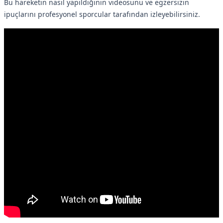
Bu hareketin nasıl yapıldığının videosunu ve egzersizin
ipuçlarını profesyonel sporcular tarafından izleyebilirsiniz.