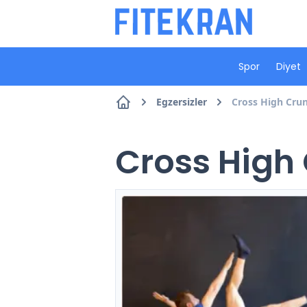
Spor
Diyet
Egzersizler
Cross High Crunc
Cross High 