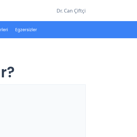
Dr. Can Çiftçi
leri
Egzersizler
r?