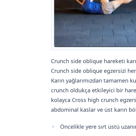
Crunch side oblique hareketi karın 
Crunch side oblique egzersizi her 
Karın yağlarımızdan tamamen kur
crunch oldukça etkileyici bir hare
kolayca Cross high crunch egzers
abdominal kaslar ve üst karın bölg
Öncelikle yere sırt üstü uzanı