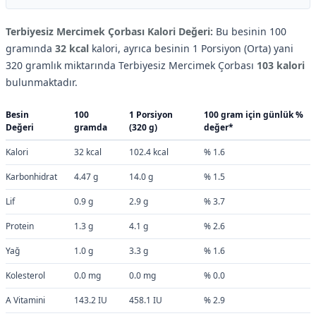
Terbiyesiz Mercimek Çorbası Kalori Değeri:
Bu besinin 100
gramında
32 kcal
kalori, ayrıca besinin 1 Porsiyon (Orta) yani
320 gramlık miktarında Terbiyesiz Mercimek Çorbası
103 kalori
bulunmaktadır.
Besin
100
1 Porsiyon
100 gram için günlük %
Değeri
gramda
(320 g)
değer*
Kalori
32 kcal
102.4 kcal
% 1.6
Karbonhidrat
4.47 g
14.0 g
% 1.5
Lif
0.9 g
2.9 g
% 3.7
Protein
1.3 g
4.1 g
% 2.6
Yağ
1.0 g
3.3 g
% 1.6
Kolesterol
0.0 mg
0.0 mg
% 0.0
A Vitamini
143.2 IU
458.1 IU
% 2.9