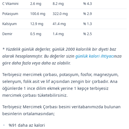
C Vitamini
2.6 mg
8.2 mg
% 4.3
Potasyum
100.6 mg
322.0 mg
% 2.9
Kalsiyum
12.9 mg
41.4 mg
% 1.3
Demir
0.5 mg
1.4 mg
% 2.5
* Yüzdelik günlük değerler, günlük 2000 kalorilik bir diyeti baz
alarak hesaplanmıştır. Bu değerler sizin
günlük kalori ihtiyacı
nıza
göre daha fazla veya daha az olabilir.
Terbiyesiz mercimek çorbası, potasyum, fosfor, magnezyum,
selenyum, folik asit ve lif açısından zengin bir çorbadır. Ana
öğünlerde 1 ince dilim ekmek yerine 1 kepçe terbiyesiz
mercimek çorbası tüketebilirsiniz.
Terbiyesiz Mercimek Çorbası besini veritabanımızda bulunan
besinlerin ortalamasından;
%91 daha az kalori