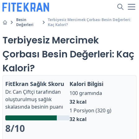
Besin
Terbiyesiz Mercimek Çorbası Besin Değerleri:
Değerleri
Kaç Kalori?
Terbiyesiz Mercimek
Çorbası Besin Değerleri: Kaç
Kalori?
FitEkran Sağlık Skoru
Kalori Bilgisi
Dr. Can Çiftçi
tarafından
100 gramında
oluşturulmuş sağlık
32
kcal
skalasında besinin puanı
1 Porsiyon (320 g)
32
kcal
8
/10