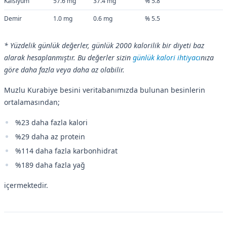
Kalsiyum
57.6 mg
37.4 mg
% 5.8
Demir
1.0 mg
0.6 mg
% 5.5
* Yüzdelik günlük değerler, günlük 2000 kalorilik bir diyeti baz
alarak hesaplanmıştır. Bu değerler sizin
günlük kalori ihtiyacı
nıza
göre daha fazla veya daha az olabilir.
Muzlu Kurabiye besini veritabanımızda bulunan besinlerin
ortalamasından;
%23 daha fazla kalori
%29 daha az protein
%114 daha fazla karbonhidrat
%189 daha fazla yağ
içermektedir.