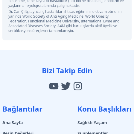
beslenme, kene kaynaklı hastalıklar (tick borne diseases), endokrin ve
yaşlanma fizyolojisi alanında çalışmaktadır.
Dr. Can Çiftçi ayrıca iç hastalıkları ihtisas eğitiminine devam etmenin
yanında World Society of Anti Aging Medicine, World Obesity
Fedaration, Functional Medicine University, International Lyme and
Associated Diseases Society, A4M gibi kuruluşlarda aktif üyelik ve
sertifikasyon süreçlerini tamamlamıştır.
Bizi Takip Edin
Bağlantılar
Konu Başlıkları
Ana Sayfa
Sağlıklı Yaşam
Besin Değerleri
Supplementler