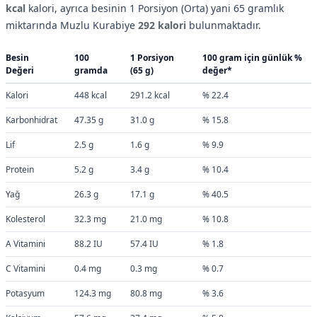
kcal
kalori, ayrıca besinin 1 Porsiyon (Orta) yani 65 gramlık
miktarında Muzlu Kurabiye
292 kalori
bulunmaktadır.
Besin
100
1 Porsiyon
100 gram için günlük %
Değeri
gramda
(65 g)
değer*
Kalori
448 kcal
291.2 kcal
% 22.4
Karbonhidrat
47.35 g
31.0 g
% 15.8
Lif
2.5 g
1.6 g
% 9.9
Protein
5.2 g
3.4 g
% 10.4
Yağ
26.3 g
17.1 g
% 40.5
Kolesterol
32.3 mg
21.0 mg
% 10.8
A Vitamini
88.2 IU
57.4 IU
% 1.8
C Vitamini
0.4 mg
0.3 mg
% 0.7
Potasyum
124.3 mg
80.8 mg
% 3.6