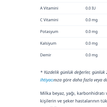
A Vitamini
0.0 IU
C Vitamini
0.0 mg
Potasyum
0.0 mg
Kalsiyum
0.0 mg
Demir
0.0 mg
* Yüzdelik günlük değerler, günlük 
ihtiyacı
nıza göre daha fazla veya da
Milka beyaz, yağı, karbonhidratı 
kişilerin ve şeker hastalarının 