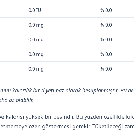
0.0 IU
% 0.0
0.0 mg
% 0.0
0.0 mg
% 0.0
0.0 mg
% 0.0
0.0 mg
% 0.0
2000 kalorilik bir diyeti baz alarak hesaplanmıştır. Bu de
ha az olabilir.
ve kalorisi yüksek bir besindir. Bu yüzden özellikle k
tüketmemeye özen göstermesi gerekir. Tüketileceği za