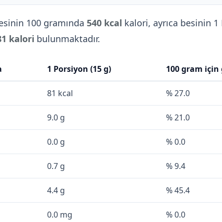
esinin 100 gramında
540 kcal
kalori, ayrıca besinin 1
81 kalori
bulunmaktadır.
a
1 Porsiyon (15 g)
100 gram için
81 kcal
% 27.0
9.0 g
% 21.0
0.0 g
% 0.0
0.7 g
% 9.4
4.4 g
% 45.4
0.0 mg
% 0.0