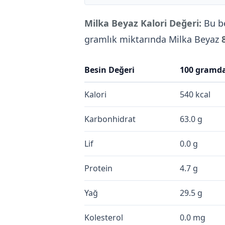
Milka Beyaz Kalori Değeri:
Bu b
gramlık miktarında Milka Beyaz
Besin Değeri
100 gramd
Kalori
540 kcal
Karbonhidrat
63.0 g
Lif
0.0 g
Protein
4.7 g
Yağ
29.5 g
Kolesterol
0.0 mg