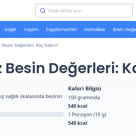
fitekranda ara
Sağlık
Yaşam
Supplementler
Hastalıklar
Besin Değer
 Besin Değerleri: Kaç Kalori?
 Besin Değerleri: K
Kalori Bilgisi
ş sağlık skalasında besinin
100 gramında
540
kcal
1 Porsiyon (15 g)
540
kcal