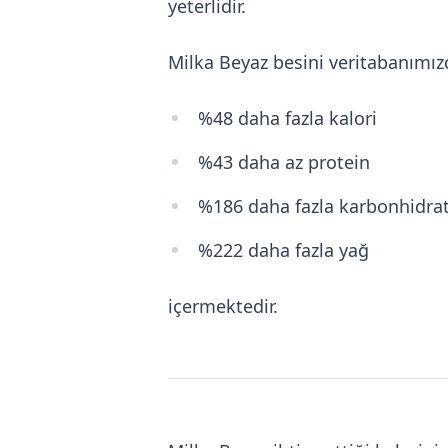
yeterlidir.
Milka Beyaz besini veritabanımı
%48 daha fazla kalori
%43 daha az protein
%186 daha fazla karbonhidra
%222 daha fazla yağ
içermektedir.