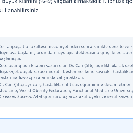
nin büyük kısmını (%49) yağdan almaktadır. Kilonuza
ullanabilirsiniz.
Cerrahpaşa tıp fakültesi mezuniyetinden sonra klinikte obezite ve kr
duymaya başlamış ardından fizyolojisi doktorasına giriş ile beraber
başlamıştır.
Ketofasting adlı kitabın yazarı olan Dr. Can Çiftçi ağırlıklı olarak öze
düşük/çok düşük karbonhidratlı beslenme, kene kaynaklı hastalıklar
yaşlanma fizyolojisi alanında çalışmaktadır.
Dr. Can Çiftçi ayrıca iç hastalıkları ihtisas eğitiminine devam etme
Medicine, World Obesity Fedaration, Functional Medicine Universit
Diseases Society, A4M gibi kuruluşlarda aktif üyelik ve sertifikasyon