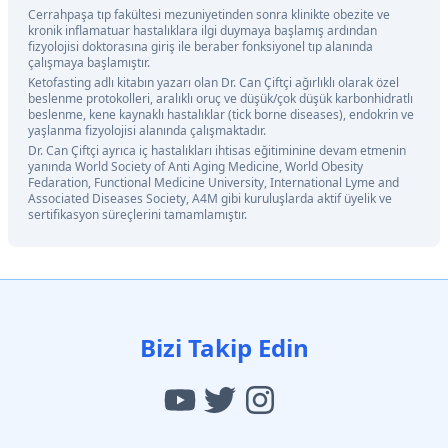
Cerrahpaşa tıp fakültesi mezuniyetinden sonra klinikte obezite ve
kronik inflamatuar hastalıklara ilgi duymaya başlamış ardından
fizyolojisi doktorasına giriş ile beraber fonksiyonel tıp alanında
çalışmaya başlamıştır.
Ketofasting adlı kitabın yazarı olan Dr. Can Çiftçi ağırlıklı olarak özel
beslenme protokolleri, aralıklı oruç ve düşük/çok düşük karbonhidratlı
beslenme, kene kaynaklı hastalıklar (tick borne diseases), endokrin ve
yaşlanma fizyolojisi alanında çalışmaktadır.
Dr. Can Çiftçi ayrıca iç hastalıkları ihtisas eğitiminine devam etmenin
yanında World Society of Anti Aging Medicine, World Obesity
Fedaration, Functional Medicine University, International Lyme and
Associated Diseases Society, A4M gibi kuruluşlarda aktif üyelik ve
sertifikasyon süreçlerini tamamlamıştır.
Bizi Takip Edin