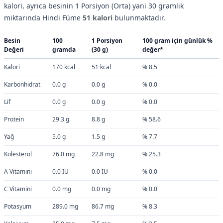
kalori, ayrıca besinin 1 Porsiyon (Orta) yani 30 gramlık
miktarında Hindi Füme
51 kalori
bulunmaktadır.
Besin
100
1 Porsiyon
100 gram için günlük %
Değeri
gramda
(30 g)
değer*
Kalori
170 kcal
51 kcal
% 8.5
Karbonhidrat
0.0 g
0.0 g
% 0.0
Lif
0.0 g
0.0 g
% 0.0
Protein
29.3 g
8.8 g
% 58.6
Yağ
5.0 g
1.5 g
% 7.7
Kolesterol
76.0 mg
22.8 mg
% 25.3
A Vitamini
0.0 IU
0.0 IU
% 0.0
C Vitamini
0.0 mg
0.0 mg
% 0.0
Potasyum
289.0 mg
86.7 mg
% 8.3