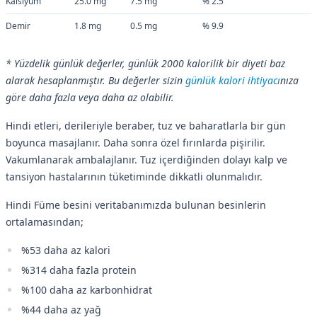
Kalsiyum
25.0 mg
7.5 mg
% 2.5
Demir
1.8 mg
0.5 mg
% 9.9
* Yüzdelik günlük değerler, günlük 2000 kalorilik bir diyeti baz
alarak hesaplanmıştır. Bu değerler sizin
günlük kalori ihtiyacı
nıza
göre daha fazla veya daha az olabilir.
Hindi etleri, derileriyle beraber, tuz ve baharatlarla bir gün
boyunca masajlanır. Daha sonra özel fırınlarda pişirilir.
Vakumlanarak ambalajlanır. Tuz içerdiğinden dolayı kalp ve
tansiyon hastalarının tüketiminde dikkatli olunmalıdır.
Hindi Füme besini veritabanımızda bulunan besinlerin
ortalamasından;
%53 daha az kalori
%314 daha fazla protein
%100 daha az karbonhidrat
%44 daha az yağ