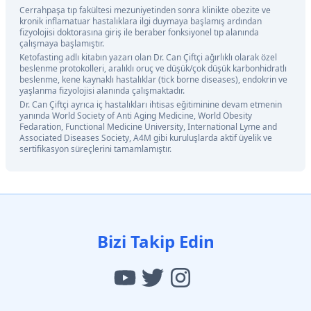
Cerrahpaşa tıp fakültesi mezuniyetinden sonra klinikte obezite ve
kronik inflamatuar hastalıklara ilgi duymaya başlamış ardından
fizyolojisi doktorasına giriş ile beraber fonksiyonel tıp alanında
çalışmaya başlamıştır.
Ketofasting adlı kitabın yazarı olan Dr. Can Çiftçi ağırlıklı olarak özel
beslenme protokolleri, aralıklı oruç ve düşük/çok düşük karbonhidratlı
beslenme, kene kaynaklı hastalıklar (tick borne diseases), endokrin ve
yaşlanma fizyolojisi alanında çalışmaktadır.
Dr. Can Çiftçi ayrıca iç hastalıkları ihtisas eğitiminine devam etmenin
yanında World Society of Anti Aging Medicine, World Obesity
Fedaration, Functional Medicine University, International Lyme and
Associated Diseases Society, A4M gibi kuruluşlarda aktif üyelik ve
sertifikasyon süreçlerini tamamlamıştır.
Bizi Takip Edin