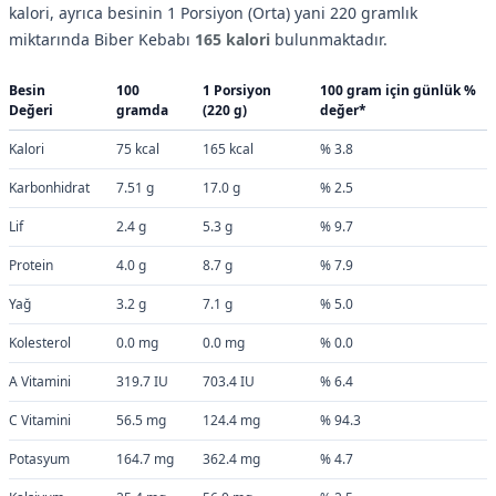
kalori, ayrıca besinin 1 Porsiyon (Orta) yani 220 gramlık
miktarında Biber Kebabı
165 kalori
bulunmaktadır.
Besin
100
1 Porsiyon
100 gram için günlük %
Değeri
gramda
(220 g)
değer*
Kalori
75 kcal
165 kcal
% 3.8
Karbonhidrat
7.51 g
17.0 g
% 2.5
Lif
2.4 g
5.3 g
% 9.7
Protein
4.0 g
8.7 g
% 7.9
Yağ
3.2 g
7.1 g
% 5.0
Kolesterol
0.0 mg
0.0 mg
% 0.0
A Vitamini
319.7 IU
703.4 IU
% 6.4
C Vitamini
56.5 mg
124.4 mg
% 94.3
Potasyum
164.7 mg
362.4 mg
% 4.7