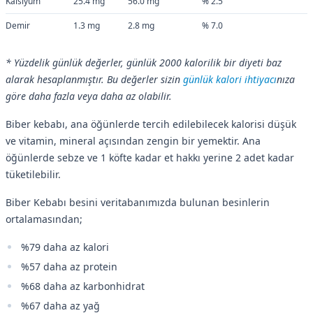
Kalsiyum
25.4 mg
56.0 mg
% 2.5
Demir
1.3 mg
2.8 mg
% 7.0
* Yüzdelik günlük değerler, günlük 2000 kalorilik bir diyeti baz
alarak hesaplanmıştır. Bu değerler sizin
günlük kalori ihtiyacı
nıza
göre daha fazla veya daha az olabilir.
Biber kebabı, ana öğünlerde tercih edilebilecek kalorisi düşük
ve vitamin, mineral açısından zengin bir yemektir. Ana
öğünlerde sebze ve 1 köfte kadar et hakkı yerine 2 adet kadar
tüketilebilir.
Biber Kebabı besini veritabanımızda bulunan besinlerin
ortalamasından;
%79 daha az kalori
%57 daha az protein
%68 daha az karbonhidrat
%67 daha az yağ