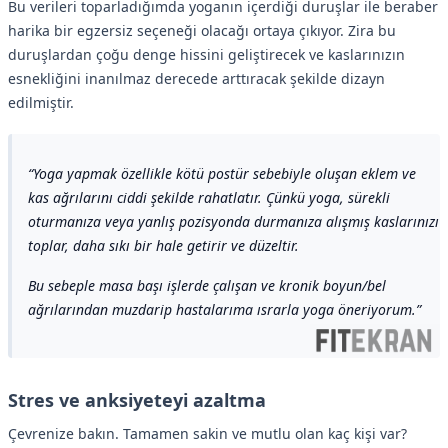
Bu verileri toparladığımda yoganın içerdiği duruşlar ile beraber
harika bir egzersiz seçeneği olacağı ortaya çıkıyor. Zira bu
duruşlardan çoğu denge hissini geliştirecek ve kaslarınızın
esnekliğini inanılmaz derecede arttıracak şekilde dizayn
edilmiştir.
Yoga yapmak özellikle kötü postür sebebiyle oluşan eklem ve
kas ağrılarını ciddi şekilde rahatlatır. Çünkü yoga, sürekli
oturmanıza veya yanlış pozisyonda durmanıza alışmış kaslarınızı
toplar, daha sıkı bir hale getirir ve düzeltir.
Bu sebeple masa başı işlerde çalışan ve kronik boyun/bel
ağrılarından muzdarip hastalarıma ısrarla yoga öneriyorum.
Stres ve anksiyeteyi azaltma
Çevrenize bakın. Tamamen sakin ve mutlu olan kaç kişi var?