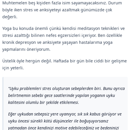
Muhtemelen beş kişiden fazla isim sayamayacaksınız. Durum
böyle iken stres ve anksiyeteyi azaltmak günümüzde çok
değerli.
Yoga bu konuda önemli çünkü kendisi meditasyon teknikleri ve
stresi azalttığı bilinen nefes egzersizleri içeriyor. Ben özellikle
kronik depresyon ve anksiyete yaşayan hastalarıma yoga
yapmalarını öneriyorum.
Üstelik öyle hergün değil. Haftada bir gün bile ciddi bir gelişme
için yeterli.
Uyku problemleri stres oluşturan sebeplerden biri. Bunu ayrıca
belirtmemin sebebi gece saatlerinde yapılan yoganın uyku
kalitesini olumlu bir şekilde etkilemesi.
Eğer uykudan sebepsiz yere uyanıyor, sık sık kabus görüyor ve
uyku öncesi sürekli kötü düşünceler ile boğuşuyorsanız
yatmadan önce kendinizi motive edebileceğiniz ve bedeninizi