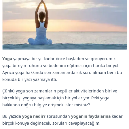
Yoga
yapmaya bir yıl kadar önce başladım ve görüyorum ki
yoga bireyin ruhunu ve bedenini eğitmesi için harika bir yol.
Ayrıca yoga hakkında son zamanlarda sık soru almam beni bu
konuda bir yazı yazmaya itti.
Çünkü yoga son zamanların popüler aktivitelerinden biri ve
birçok kişi yogaya başlamak için bir yol arıyor. Peki yoga
hakkında doğru bilgiye erişmek ister misiniz?
Bu yazıda
yoga nedir?
sorusundan
yoganın faydalarına
kadar
birçok konuya değinecek, soruları cevaplayacağım.