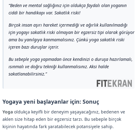
Beden ve mental sağlığınız için oldukça faydalı olan yoganın
ciddi bir handikapı var. Sakatlık riski!
Birçok insan aşırı hareket içermediği ve ağırlık kullanılmadığı
için yogayı sakatlık riski olmayan bir egzersiz tipi olarak görüyor
ama bu yanılgıya kanmamalısınız. Çünkü yoga sakatlık riski
içeren bazı duruşlar içerir.
Bu sebeple yoga yapmadan önce kendinizi o duruşa hazırlamalı,
ısınmalı ve doğru tekniği kullanmalısınız. Aksi halde
sakatlanabilirsiniz.
Yogaya yeni başlayanlar için: Sonuç
Yoga
oldukça keyifli bir deneyim yaşayacağınız, bedenen ve
aklen size hitap eden bir egzersiz tarzı. Bu sebeple birçok
kişinin hayatında fark yaratabilecek potansiyele sahip.