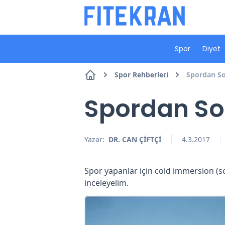
Spor
Diyet
Spor Rehberleri
Spordan So
Spordan So
Yazar:
DR. CAN ÇİFTÇİ
4.3.2017
Spor yapanlar için cold immersion (so
inceleyelim.