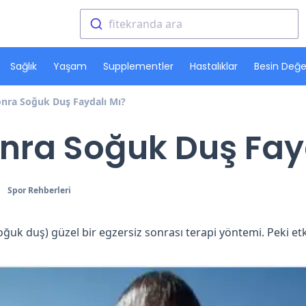
fitekranda ara
Sağlık
Yaşam
Supplementler
Hastalıklar
Besin Değer
nra Soğuk Duş Faydalı Mı?
nra Soğuk Duş Fay
Spor Rehberleri
ğuk duş) güzel bir egzersiz sonrası terapi yöntemi. Peki etki