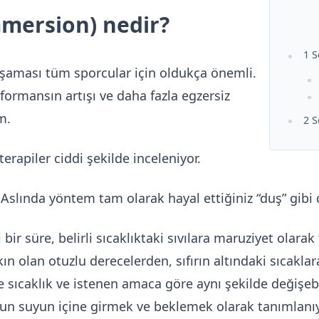
mmersion) nedir?
1 S
aşaması tüm sporcular için oldukça önemli.
ormansın artışı ve daha fazla egzersiz
m.
2 S
erapiler ciddi şekilde inceleniyor.
slında yöntem tam olarak hayal ettiğiniz “duş” gibi 
bir süre, belirli sıcaklıktaki sıvılara maruziyet olarak
kın olan otuzlu derecelerden, sıfırın altındaki sıcaklar
se sıcaklık ve istenen amaca göre aynı şekilde değişebi
gun suyun içine girmek ve beklemek olarak tanımlanıy