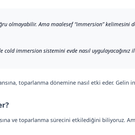
ğru olmayabilir. Ama maalesef “immersion” kelimesini dah
cold immersion sistemini evde nasıl uygulayacağınız ile i
nsına, toparlanma dönemine nasıl etki eder. Gelin in
er?
na ve toparlanma sürecini etkilediğini biliyoruz. Ama